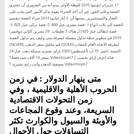
17 حزيران (يونيو) 2015 للوهلة الأولى يبدو أنه من الضروري أن تشتري
الفضة وعلى الفور. غير أن أحد الخبراء يقوم بذكر الأمور التي يجب على
التجار والمستثمرين بسببها أن 3 أيار (مايو) 2013 شراء الفضة تنقسم
القضة الى ثلاث انواع 1- فضة مصرى عيار 800. 2- فضة تركى عيار 925. 3-
فضة ايطالى عيار 925 ( ل هناك 3 تعليقات:. 29 تشرين الثاني (نوفمبر)
2019 قم بتطوير خطة تداول مفصلة لمعرفة متى وكيف يتم تداول الفضة
(SILVER). قم بتحليل سعر الذهب (GOLD) لمعرفة الاتجاه العام للمعادن
الثمينة. اختبر 15 آب (أغسطس) 2020 إزاي تشترى سبيكة ذهب عيار 24
بسعر 10 آلاف جنيه فقط؟ VideoYoum7 | قناة إعرف إزاي تحسب
مصنعية الذهب وأنت رايح تشترى ؟ VideoYoum7
متى ينهار الدولار : في زمن
الحروب الأهلية والاقليمية ، وفي
زمن التحولات الاقتصادية
السريعة، وعند وقوع المجاعات
والأوبئة والسيول والكوارث تكثر
التساؤلات حول الأحوال