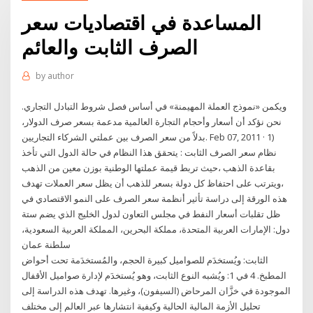
المساعدة في اقتصاديات سعر
الصرف الثابت والعائم
by
author
ويكمن «نموذج العملة المهيمنة» في أساس فصل شروط التبادل التجاري.
نحن نؤكد أن أسعار وأحجام التجارة العالمية مدعمة بسعر صرف الدولار،
بدلاً من سعر الصرف بين عملتي الشركاء التجاريين. Feb 07, 2011 · 1)
نظام سعر الصرف الثابت : يتحقق هذا النظام في حالة الدول التي تأخذ
بقاعدة الذهب ،حيث تربط قيمة عملتها الوطنية بوزن معين من الذهب
،ويترتب على احتفاظ كل دولة بسعر للذهب أن يظل سعر العملات تهدف
هذه الورقة إلى دراسة تأثير أنظمة سعر الصرف على النمو الاقتصادي في
ظل تقلبات أسعار النفط في مجلس التعاون لدول الخليج الذي يضم ستة
دول: الإمارات العربية المتحدة، مملكة البحرين، المملكة العربية السعودية،
سلطنة عمان
الثابت: ويُستخدَم للصواميل كبيرة الحجم، والمُستخدَمة تحت أحواض
المطبخ. 4 في 1: ويُشبه النوع الثابت، وهو يُستخدَم لإدارة صواميل الأقفال
الموجودة في خزَّان المرحاض (السيفون)، وغيرها. تهدف هذه الدراسة إلى
تحليل الأزمة المالية الحالية وكيفية انتشارها عبر العالم إلى مختلف