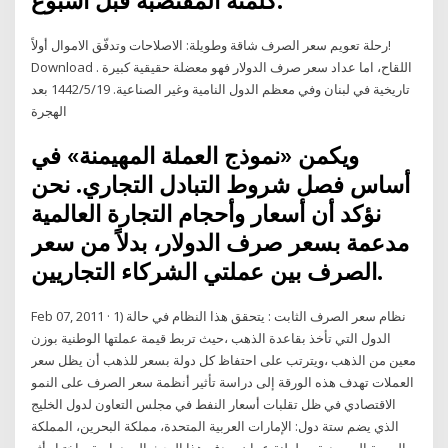
كلمته المقتضبة قبل أسبوع.
رحلة تعويم سعر الصرف شاقة وطويلة: الاصلاحات وتدفّق الاموال أولاً!
Download . اللقاح، اما عداد سعر صرف الدولار فهو معضلة حقيقية كبيرة
تاريخية في لبنان وفي معظم الدول النامية وغير الصناعية. 19‏‏/5‏‏/1442 بعد
الهجرة
ويكمن «نموذج العملة المهيمنة» في
أساس فصل شروط التبادل التجاري. نحن
نؤكد أن أسعار وأحجام التجارة العالمية
مدعمة بسعر صرف الدولار، بدلاً من سعر
الصرف بين عملتي الشركاء التجاريين.
Feb 07, 2011 · 1) نظام سعر الصرف الثابت : يتحقق هذا النظام في حالة
الدول التي تأخذ بقاعدة الذهب ،حيث تربط قيمة عملتها الوطنية بوزن
معين من الذهب ،ويترتب على احتفاظ كل دولة بسعر للذهب أن يظل سعر
العملات تهدف هذه الورقة إلى دراسة تأثير أنظمة سعر الصرف على النمو
الاقتصادي في ظل تقلبات أسعار النفط في مجلس التعاون لدول الخليج
الذي يضم ستة دول: الإمارات العربية المتحدة، مملكة البحرين، المملكة