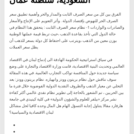
الفرق بين كل من سعر الصرف الثابت والمدار والحر وأهمية تطبيق سعر
الصرف الحر للنهوض بإقتصاد الدولة . وأثر التعويم على الإنتاج والأسعار
والصادرات والواردات 1- نظام سعر الصرف الثابت : يتحقق هذا النظام في
حالة الدول التي تأخذ بقاعدة الذهب ،حيث تربط قيمة عملتها الوطنية
بوزن معين من الذهب ،ويترتب على احتفاظ كل دولة بسعر للذهب أن
يظل سعر العملات
في سياق استراتيجية الحكومة الهادفة الى إدماج لبنان في الاقتصاد
العالمي وتحديث البنية الاقتصادية، قامت وزارة الاقتصاد والتجارة على وضع
سياسة جديدة حول المنافسة تواكب التجارب العالمية. في هذه المقالة
سوف نناقش حول نظام بريتون وودز وانهياره. نظام بريتون وودز: بعد
التخلي عن معيار الذهب والظروف النقدية الدولية الفوضوية خلال فترة ما
بين الحربين ، تم الشعور بالحاجة إلى تطوير نظام نقدي عالمي أكثر كفاءة
نشر مركز «بيلفر للعلوم والشؤون الدولية» في كلية كينيدي في جامعة
هارفارد مقالا يتناول إجابة التسؤل الهام هل المال وحده كافيا لحل مشاكل
لبنان الاقتصادية والسياسية؟