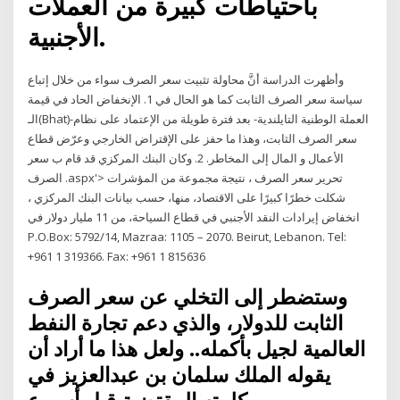
باحتياطات كبيرة من العملات
الأجنبية.
وأظهرت الدراسة أنَّ محاولة تثبيت سعر الصرف سواء من خلال إتباع
سياسة سعر الصرف الثابت كما هو الحال في 1. الإنخفاض الحاد في قيمة
الـ(Bhat)-العملة الوطنية التايلندية- بعد فترة طويلة من الإعتماد على نظام
سعر الصرف الثابت، وهذا ما حفز على الإقتراض الخارجي وعرّض قطاع
الأعمال و المال إلى المخاطر. 2. وكان البنك المركزي قد قام ب سعر
الصرف .aspx'> تحرير سعر الصرف ، نتيجة مجموعة من المؤشرات
شكلت خطرًا كبيرًا على الاقتصاد، منها، حسب بيانات البنك المركزي ،
انخفاض إيرادات النقد الأجنبي في قطاع السياحة، من 11 مليار دولار في
P.O.Box: 5792/14, Mazraa: 1105 – 2070. Beirut, Lebanon. Tel:
+961 1 319366. Fax: +961 1 815636
وستضطر إلى التخلي عن سعر الصرف
الثابت للدولار، والذي دعم تجارة النفط
العالمية لجيل بأكمله.. ولعل هذا ما أراد أن
يقوله الملك سلمان بن عبدالعزيز في