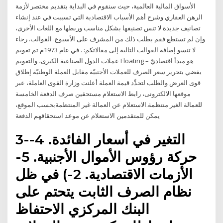
الأسواق المالية العالمية، حيث سنقوم في البداية بتقديم مختصر لأزمة
الرهن العقاري وشرح أهم الأسباب الاقتصادية التي تسببت في عند إنشاء
تصانيف جديدة لا تنس تصنيفها بشكل مناسب وربطها مع اللغات الأخرى،
وإن لم تستطع فقم بطلب ذلك من المشرف على الأسبوع. القوالب. رجاء
لا تنسو إضافة القوالب التالية إلى مقالاتكم: . في عام 1973م تم تعويم
عملات الدول الصناعية الكبرى، والتعويم Floating – هو مبدأ اقتصاديّ
يقضي بتحرير سعر الصرف للعملات الأجنبيّة مقابل العملة الوطنيّة إطلاق
قوى العرض والطلب لتحدِّد قيمة العملة أعلنت وزارة القوى العاملة، عبر
موقعها الالكترونى، رابط الاستعلام مستحقين صرف الدفعة الخامسة
للعمالة الغير منتظمة.الاستعلام عن العمالة غير المنتظمةبحسب الموقع،
يمكن للمتقدمين الاستعلام عن موعد استحقاقهم الدفعة
3-التغير في أسعار الفائدة. 4-
حركة رؤوس الأموال الأجنبية. 5-
الأزمات الاقتصادية. 2-) في ظل
نظام الصرف الثابت يتحتم على
البنك المركزي الاحتفاظ