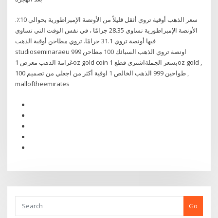
سعر الذهب أوقية تروي أثقل قليلاً من الأونصة الإمبراطورية بحوالي 10٪.
الأونصة الإمبراطورية تساوي 28.35 جرامًا ، في نفس الوقت التي تساوي
فيها أونصة تروي 31.1 جرامًا. تروي مطاحن أوقية الذهب
studioseminaraeu اونصة تروي الذهب السبائك 100 مطاحن 999
غرامة الذهب معرض 1oz gold coin بسعر الجملةاشتري قطع 1oz gold ,
100 طواحين 999 الذهب الخالص 1 اوقية أكثر من اجعلي من تصميم ,
malloftheemirates
Go