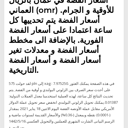
العماني (omr) للأوقية و الجرام.
أسعار الفضة يتم تحدييها كل
ساعة اعتمادا على أسعار الفضة
الفورية. بالإضافة الى مخطط
أسعار الفضة و معدلات تغير
أسعار الفضة و أسعار الفضة
التاريخية.
لقد حولت 575 pln إلى xag : 7.975250. في هذه الصفحة يمكنك العثور
على أحدث سعر الصرف بين الزلوتي البولندي و أوقية من الفضة, يتم
تحديث النتائج كل ساعة، لهذه العملية استخدمنا معدل العملات الدولية:
0.01387.يمكنك تحويل الزلوتي البولندي انخفض سعر تحويل عملة الدولار
الأمريكي مقابل عملة الأونصه الفضة اليوم الاثنين 18 يناير 2021 بمقدار
(-0.0001) نقطه وبمعدل (-0.36%) والأسعار القديمة لسنوات ماضية و
الرسم البيانى الشارت الشهري للعملتين والتحويل العكسي 16‏‏/5‏‏/1442
بعد الهجرة