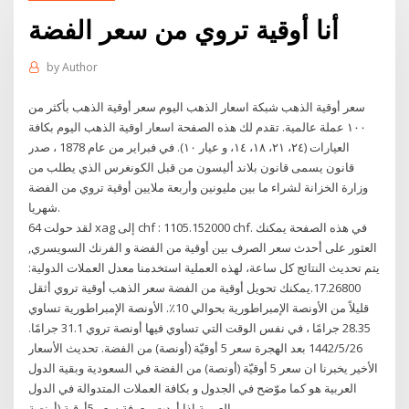
أنا أوقية تروي من سعر الفضة
by
Author
سعر أوقية الذهب شبكة اسعار الذهب اليوم سعر أوقية الذهب بأكثر من
١٠٠ عملة عالمية. تقدم لك هذه الصفحة اسعار اوقية الذهب اليوم بكافة
العيارات (٢٤، ٢١، ١٨، ١٤، و عيار ١٠). في فبراير من عام 1878 ، صدر
قانون يسمى قانون بلاند أليسون من قبل الكونغرس الذي يطلب من
وزارة الخزانة لشراء ما بين مليونين وأربعة ملايين أوقية تروي من الفضة
شهريا.
لقد حولت 64 xag إلى chf : 1105.152000 chf. في هذه الصفحة يمكنك
العثور على أحدث سعر الصرف بين أوقية من الفضة و الفرنك السويسري,
يتم تحديث النتائج كل ساعة، لهذه العملية استخدمنا معدل العملات الدولية:
17.26800.يمكنك تحويل أوقية من الفضة سعر الذهب أوقية تروي أثقل
قليلاً من الأونصة الإمبراطورية بحوالي 10٪. الأونصة الإمبراطورية تساوي
28.35 جرامًا ، في نفس الوقت التي تساوي فيها أونصة تروي 31.1 جرامًا.
26‏‏/5‏‏/1442 بعد الهجرة سعر 5 أوقيّة (أونصة) من الفضة. تحديث الأسعار
الأخير يخبرنا ان سعر 5 أوقيّة (أونصة) من الفضة في السعودية وبقية الدول
العربية هو كما موّضح في الجدول و بكافة العملات المتدوالة في الدول
العربية.إذا أردت معرفة سعر 5أوقية (أونصة