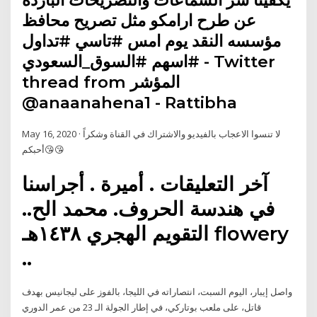
يكفينا شر الشماعات والتصريحات البارده
عن طرح ارامكو مثل تصريح محافظ
مؤسسه النقد يوم امس #تاسي #تداول
#اسهم #السوق_السعودي - Twitter
thread from المؤشر
@anaanahena1 - Rattibha
May 16, 2020 · لا تنسوا الاعجاب بالفيديو والاشتراك في القناة وشكراً
أحبكم😘😘
آخر التعليقات . أميرة . أجراسنا
في هندسة الحروف. محمد الح..
التقويم الهجري ١٤٣٨هـ flowery
..
واصل إيبار، اليوم السبت، انتصاراته في الليجا، بالفوز على ليجانيس بهدف
قاتل، على ملعب بوتاركي، في إطار الجولة الـ 23 من عمر الدوري