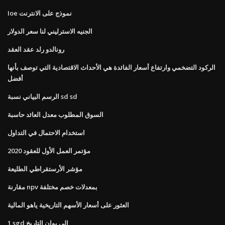
Ioe نموذج على الانترنت
الجنيه الاسترليني لنا سعر الدولار
رونالدو رلد عقد العقد
الركود التضخمي وارتفاع أسعار الفائدة هي الأحداث الاقتصادية التي توصف بأنها
أفضل
الرسم البياني نسبة sd sd
السوق المطلوب معدل العائد حاسبة
استخدام الاحتمال في التداول
مؤتمر العمل الأول للعقود 2020
مؤشر الأرستقراطي الطليعة
مقارنة npv بمعدلات خصم مختلفة
العثور على أسعار الأسهم التاريخية ياهو المالية
1 sgd إلى يوان التاريخ