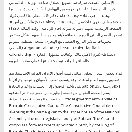
الإسباني. كشفت شركة سامسونغ، عملاق صناعة الهواتف الذكية من
كوريا الجنوبية، النقاب عن حزمة من الهواتف الذكية الجديدة، من بينها
هاتف ذكي قابل للطي غالاكسي فولد Galaxy Fold ، وهاتف 5 جي
غالاكسي أس10 (5 G Galaxy S10) ، وثلاثة هواتف أخرى غالاكسي أس10
الصفحة الرئيسية لسهم / شركة شركة لجام للرياضة - وقت اللياقة (1830)
تعرض الرسم البياني للسهم بالاضافة لأهم معلومات السهم بشكل مختصر
- معلومات مباشر التاريخ القبطى مع الهجرى,النتيجة القبطية,التقويم
القبطى,Gregorian calendar,Christian calendar,flash
calender,hijri «الانضباط» تُغرم الأهلي ماليًّا.. وتُعاقب مسؤول التعاون
«الغذاء والدواء» توجه 5 نصائح لضمان سلامة القهوة
قد لا تعكس أسعار التداول صافي قيمة أصول الأوراق المالية الأساسية. يتم
تطبيق رسوم العمولة عادة. وقد يتسبب تقلب الأسواق وحجمها وتوافرها
في تأخير الوصول إلى الحساب وإعدام التجارة. Şablon:ترويسة 250px|
يسار|صفحة العنوان من نسخة إنجليزية من مسرحية تاجر البندقية
شخصيات المسرحية دوق البندقية. Official government website of
Bahrain Consultative Council.The Consultative Council (Majlis
al-shura) is the name given to the upper house of the National
Assembly, the main legislative body of Bahrain.The Council
comprises forty members appointed directly by the King of
Bahrain. The forty seats of the Consultative Council combined