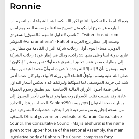
Ronnie
هذه الايام طبعاا تحكمها النتائج لكن الله يكفينا شر الشماعات والتصريحات
البارده عن طرح ارامكو مثل تصريح محافظ مؤسسه النقد يوم امس
#تاسي #تداول #اسهم #السوق_السعودي - Twitter thread from
المؤشر @anaanahena1 - Rattibha وصلت إلى مطار برج العرب
الدولي، مساء اليوم، أولى رحلات شركة البراق القادمة من مطار بني
غازي بدولة ليبيا وعلى متنها 55 راكب، وذلك في إطار عودة رحلات الشركة
إلى مطارات مصر عقب تعليق استغرق عدة أولا : نحن معشر ” إيگاون ”
قوم مؤمنون بأنْ لا إله إلا الله وحده لا شريك له وأنّ محمدا عبده ورسوله
صلى الله عليه وسلم . ونُجِلُّ العلماء لأنهم ورثة الأنبياء . ولو كان عندنا أدنى
شك في حرمة الموسيقى لما امتهنّاها ولتركناها قد لا تعكس أسعار التداول
صافي قيمة أصول الأوراق المالية الأساسية. يتم تطبيق رسوم العمولة
عادة. وقد يتسبب تقلب الأسواق وحجمها وتوافرها في تأخير الوصول إلى
الحساب وإعدام التجارة. Şablon:ترويسة 250px|يسار|صفحة العنوان
من نسخة إنجليزية من مسرحية تاجر البندقية شخصيات المسرحية دوق
البندقية. Official government website of Bahrain Consultative
Council.The Consultative Council (Majlis al-shura) is the name
given to the upper house of the National Assembly, the main
legislative body of Bahrain.The Council comprises forty