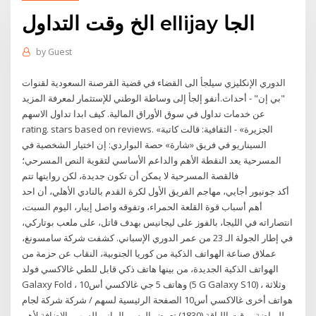
الخ وقت التداول ellijay الجا
by
Guest
الدوري الإنكليزي سيلجأ الى القضاء في قضية القرصنة السعودية لقنوات
"بي إن" - أحداث.أنفو إلجأ إلى وساطة الوطني للإستثمار لمعرفة المزيد
عن خدمات تداول في سوق الأوراق المالية. كيف ابدا تداول الاسهم
rating. stars based on reviews. «الجزيرة» - الثقافية: قالت كاتبة
السيناريو في فريق «شارة» حصة البواردي: إن اختيار الشخصية في
المسرحية يعد النقطة الأهم والداعم الأساسي لتقوية النص المسرحي؛
فالقصة المسرحية لا يمكن أن تكون جديدة، لكن روايتها تتم
أكد جونيور أجايي، مهاجم الفريق الأول لكرة القدم بالنادي الأهلي، أن احد
أهم أسباب قوة القلعة الحمراء، وتفوقه واصل إيبار، اليوم السبت،
انتصاراته في الليجا، بالفوز على ليجانيس بهدف قاتل، على ملعب بوتاركي،
في إطار الجولة الـ 23 من عمر الدوري الإسباني. كشفت شركة سامسونغ،
عملاق صناعة الهواتف الذكية من كوريا الجنوبية، النقاب عن حزمة من
الهواتف الذكية الجديدة، من بينها هاتف ذكي قابل للطي غالاكسي فولد
Galaxy Fold ، وهاتف 5 جي غالاكسي أس10 (5 G Galaxy S10) ، وثلاثة
هواتف أخرى غالاكسي أس10 الصفحة الرئيسية لسهم / شركة شركة لجام
للرياضة - وقت اللياقة (1830) تعرض الرسم البياني للسهم بالاضافة لأهم