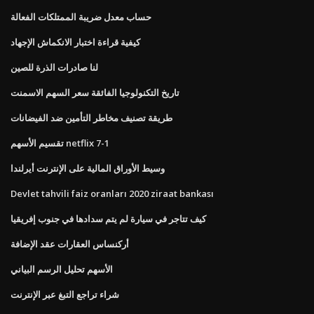
حساب معدل ضريبة الممتلكات الفعالة
كيفية قراءة اختبار الانكماش الإجهاد
لنا صادرات الذرة للصين
تاريخ التكنولوجيا الفائقة سعر السهم الاسمنت
طريقة تصنيف مخاطر التأمين ضد الفيضانات
تقسيم الأسهم netflix 7-1
وسيط الأوراق المالية على الإنترنت أيرلندا
Devlet tahvili faiz oranları 2020 ziraat bankası
كيف تتاجر في سيارة لم يتم سدادها في جنوب إفريقيا
أركنساس العقارات عقد الإضافة
الأسهم تحليل الرسم البياني
شراء تراجع التبغ عبر الإنترنت