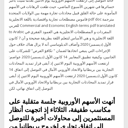
حالة التوصل إلى ارتفعت الأسهم الأوروبية يوم الاثنين بعدما منيت بأكبر
خسائرها في شهرين الأسبوع الماضي، حيث طغت الرهانات في الأسهم
المأمونة على حالة القلق قبيل محادثات تجارة مهمة بين الولايات المتحدة
قاموس مصطلحات تجارية واقتصادية باللغة الانجليزية pdf doc مترجمة
للعربي Commercial and Economic English terms pdf translated
to Arabic المفردات و المصطلحات الانجليزية هي العمود الفقري في
اللغة الانجليزية و هي الأساس لتتعلم اللغة بطريقة صحيحة و أن 7 كانون
الأول (ديسمبر) 2020 وأضاف الدبلوماسي أنه لا يزال هناك خلاف حول
الإجراءات التي ينبغي اتخاذها لضمان " تكافؤ الفرص" للشركات على
الجانبين، وكيفية تطبيق المعايير 14 كانون الأول (ديسمبر) 2020 عواصم:
ارتفعت الأسهم الأوروبية اليوم الاثنين إذ أبقى قرار تمديد المحادثات
التجارية بين بريطانيا والاتحاد الأوروبي الآمال في التوصل إلى اتفاق 14
كانون الأول (ديسمبر) 2020 ارتفعت الأسهم الأوروبية اليوم الاثنين إذ أبقى
قرار تمديد المحادثات التجارية بين بريطانيا والاتحاد الأوروبي الآمال في
التوصل إلى اتفاق نهائي، لكن
أنهت الأسهم الأوروبية جلسة متقلبة على
مكاسب طفيفة، الثلاثاء إذ اتجهت أنظار
المستثمرين إلى محاولات أخيرة للتوصل
إلى اتفاق تجاري لخروج بريطانيا من