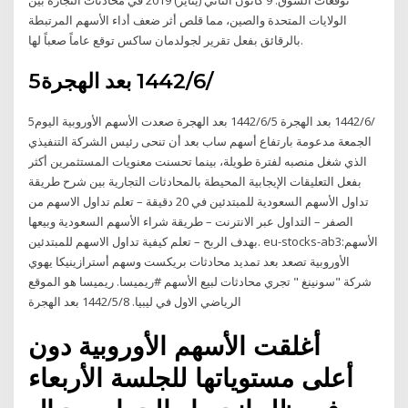
الولايات المتحدة والصين، مما قلص أثر ضعف أداء الأسهم المرتبطة
بالرقائق بفعل تقرير لجولدمان ساكس توقع عاماً صعباً لها.
5‏‏/6‏‏/1442 بعد الهجرة
5‏‏/6‏‏/1442 بعد الهجرة 5‏‏/6‏‏/1442 بعد الهجرة صعدت الأسهم الأوروبية اليوم
الجمعة مدعومة بارتفاع أسهم ساب بعد أن تنحى رئيس الشركة التنفيذي
الذي شغل منصبه لفترة طويلة، بينما تحسنت معنويات المستثمرين أكثر
بفعل التعليقات الإيجابية المحيطة بالمحادثات التجارية بين شرح طريقة
تداول الأسهم السعودية للمبتدئين في 20 دقيقة – تعلم تداول الاسهم من
الصفر – التداول عبر الانترنت – طريقة شراء الأسهم السعودية وبيعها
بهدف الربح – تعلم كيفية تداول الاسهم للمبتدئين. eu-stocks-ab3:الأسهم
الأوروبية تصعد بعد تمديد محادثات بريكست وسهم أسترازينيكا يهوي
شركة "سونينغ " تجري محادثات لبيع الأسهم #ريميسا. ريميسا هو الموقع
الرياضي الاول في ليبيا. 8‏‏/5‏‏/1442 بعد الهجرة
أغلقت الأسهم الأوروبية دون
أعلى مستوياتها للجلسة الأربعاء