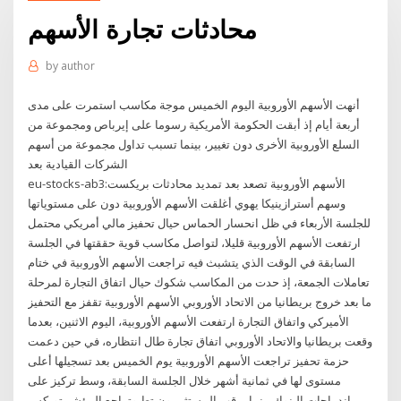
محادثات تجارة الأسهم
by
author
أنهت الأسهم الأوروبية اليوم الخميس موجة مكاسب استمرت على مدى
أربعة أيام إذ أبقت الحكومة الأمريكية رسوما على إيرباص ومجموعة من
السلع الأوروبية الأخرى دون تغيير، بينما تسبب تداول مجموعة من أسهم
الشركات القيادية بعد
eu-stocks-ab3:الأسهم الأوروبية تصعد بعد تمديد محادثات بريكست
وسهم أسترازينيكا يهوي أغلقت الأسهم الأوروبية دون على مستوياتها
للجلسة الأربعاء في ظل انحسار الحماس حيال تحفيز مالي أمريكي محتمل
ارتفعت الأسهم الأوروبية قليلا، لتواصل مكاسب قوية حققتها في الجلسة
السابقة في الوقت الذي يتشبث فيه تراجعت الأسهم الأوروبية في ختام
تعاملات الجمعة، إذ حدت من المكاسب شكوك حيال اتفاق التجارة لمرحلة
ما بعد خروج بريطانيا من الاتحاد الأوروبي الأسهم الأوروبية تقفز مع التحفيز
الأميركي واتفاق التجارة ارتفعت الأسهم الأوروبية، اليوم الاثنين، بعدما
وقعت بريطانيا والاتحاد الأوروبي اتفاق تجارة طال انتظاره، في حين دعمت
حزمة تحفيز تراجعت الأسهم الأوروبية يوم الخميس بعد تسجيلها أعلى
مستوى لها في ثمانية أشهر خلال الجلسة السابقة، وسط تركيز على
اندماجات البنوك بينما يرقب المستثمرون تط وتراجع المؤشر توبكس