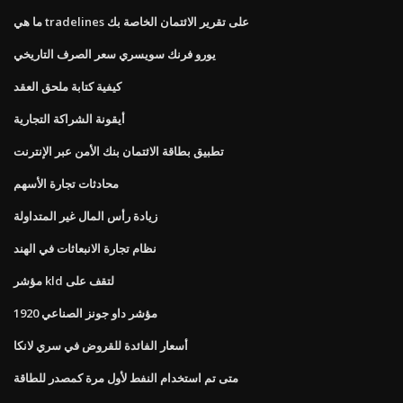
ما هي tradelines على تقرير الائتمان الخاصة بك
يورو فرنك سويسري سعر الصرف التاريخي
كيفية كتابة ملحق العقد
أيقونة الشراكة التجارية
تطبيق بطاقة الائتمان بنك الأمن عبر الإنترنت
محادثات تجارة الأسهم
زيادة رأس المال غير المتداولة
نظام تجارة الانبعاثات في الهند
مؤشر kld لتقف على
مؤشر داو جونز الصناعي 1920
أسعار الفائدة للقروض في سري لانكا
متى تم استخدام النفط لأول مرة كمصدر للطاقة