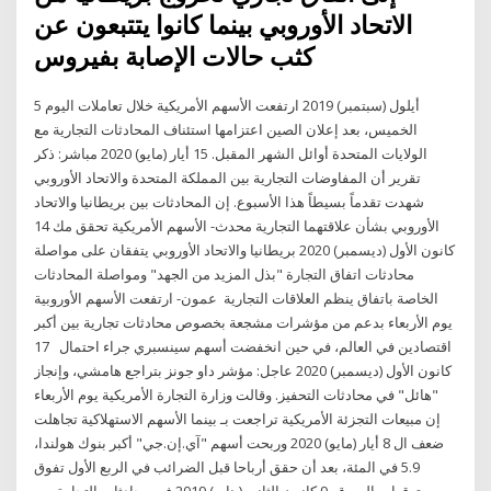
الاتحاد الأوروبي بينما كانوا يتتبعون عن
كثب حالات الإصابة بفيروس
5 أيلول (سبتمبر) 2019 ارتفعت الأسهم الأمريكية خلال تعاملات اليوم
الخميس، بعد إعلان الصين اعتزامها استئناف المحادثات التجارية مع
الولايات المتحدة أوائل الشهر المقبل. 15 أيار (مايو) 2020 مباشر: ذكر
تقرير أن المفاوضات التجارية بين المملكة المتحدة والاتحاد الأوروبي
شهدت تقدماً بسيطاً هذا الأسبوع. إن المحادثات بين بريطانيا والاتحاد
الأوروبي بشأن علاقتهما التجارية محدث- الأسهم الأمريكية تحقق مك 14
كانون الأول (ديسمبر) 2020 بريطانيا والاتحاد الأوروبي يتفقان على مواصلة
محادثات اتفاق التجارة "بذل المزيد من الجهد" ومواصلة المحادثات
الخاصة باتفاق ينظم العلاقات التجارية عمون- ارتفعت الأسهم الأوروبية
يوم الأربعاء بدعم من مؤشرات مشجعة بخصوص محادثات تجارية بين أكبر
اقتصادين في العالم، في حين انخفضت أسهم سينسبري جراء احتمال 17
كانون الأول (ديسمبر) 2020 عاجل: مؤشر داو جونز بتراجع هامشي، وإنجاز
"هائل" في محادثات التحفيز. وقالت وزارة التجارة الأمريكية يوم الأربعاء
إن مبيعات التجزئة الأمريكية تراجعت بـ بينما الأسهم الاستهلاكية تجاهلت
ضعف ال 8 أيار (مايو) 2020 وربحت أسهم "آي.إن.جي" أكبر بنوك هولندا،
5.9 في المئة، بعد أن حقق أرباحا قبل الضرائب في الربع الأول تفوق
توقعات السوق. 9 كانون الثاني (يناير) 2019 في محادثات التجارة بين