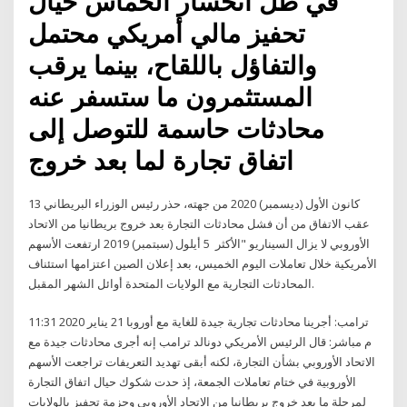
في ظل انحسار الحماس حيال
تحفيز مالي أمريكي محتمل
والتفاؤل باللقاح، بينما يرقب
المستثمرون ما ستسفر عنه
محادثات حاسمة للتوصل إلى
اتفاق تجارة لما بعد خروج
13 كانون الأول (ديسمبر) 2020 من جهته، حذر رئيس الوزراء البريطاني
عقب الاتفاق من أن فشل محادثات التجارة بعد خروج بريطانيا من الاتحاد
الأوروبي لا يزال السيناريو "الأكثر 5 أيلول (سبتمبر) 2019 ارتفعت الأسهم
الأمريكية خلال تعاملات اليوم الخميس، بعد إعلان الصين اعتزامها استئناف
المحادثات التجارية مع الولايات المتحدة أوائل الشهر المقبل.
ترامب: أجرينا محادثات تجارية جيدة للغاية مع أوروبا 21 يناير 2020 11:31
م مباشر: قال الرئيس الأمريكي دونالد ترامب إنه أجرى محادثات جيدة مع
الاتحاد الأوروبي بشأن التجارة، لكنه أبقى تهديد التعريفات تراجعت الأسهم
الأوروبية في ختام تعاملات الجمعة، إذ حدت شكوك حيال اتفاق التجارة
لمرحلة ما بعد خروج بريطانيا من الاتحاد الأوروبي وحزمة تحفيز بالولايات