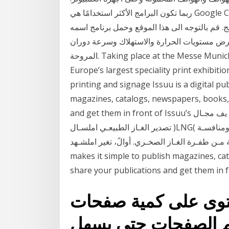
ربما تكون البرامج الأكثر استخدامًا هي Google Chrome بخلاف Microsoft Edge و 1 توجه إلى موقع tpu
لتوجه الى هذا الموقع وحمل برنامج اسمه gpu-z والذي يتيح لك القدرة على معرفة
رض مستويات الحرارة والاستهلاك وسرعة دوران
المروحة. Taking place at the Messe Munich between the 14-17 May, 2019, FESPA 2019 is
Europe’s largest speciality print exhibitio
printing and signage Issuu is a digital pu
magazines, catalogs, newspapers, books, 
and get them in front of Issuu’s بـرزت قطـر على مـدى العقـد املـايض، كالدولة الرائـدة يف مجـال
تصدير الغـاز الطبيعـي املسـال )LNG( يف العامل. ٍ ومـع ذلـك، فهـي تواجـه اآلن تحديـات هائلـة ومنافسـة
ـرة الغـاز الصخـري. أوالً، تغير املشـهد Issuu is a digital publishing platform that
makes it simple to publish magazines, ca
share your publications and get them in f
حتوى على كمية صفحات
يم الصفحات حتى يسهل