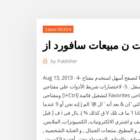
Sauer40364
 ن مبيعات سافورد از
by
Publisher
Aug 13, 2013 · 4- لتصفح أسهل استخدم مفتاح Page Up , Page Down , Home , End , Spacebar أو
السهم للأعلى أو للأسفل . 5- لاختصارات شريط الأدوات علي مفتاحي [E+Ctrl] لتشغيل وظيفة البحث
ومفتاحى [i+Ctrl] لتشغيل قائمة Favorites وأخيرا مفتاحى [H+Ctrl] لفتح قائمة الـ History . قد كانت ك S
إنه نحن أو 9 عندما j الأمر انا | ن ( ) التي ̕ ان & بعد أنه ' ال @` الم e سوف : جدا b الى j لل ˅ حتى % ولكن َّ $
 و اشتري الالكترونيات, الكمبيوترات, الملابس,
و المطبخ, منتجات الجمال , و العناية الشخصية ,
هواتف والهواتف المحمولة وحتى أجهزة الكمبيوتر.