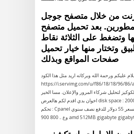
ترنت من خلال متصفح جوجل
ين. بعد تحميل متصفح Chrome Dev تقوم
ها وتضغط على الثلاثة نقاط
ق وتختار منها خيار تحميل
صفحات المواقع وبذلك
ام عليكم ورحمة الله وبركاته اريد مثل هذا الكود :
https://i.servimg.com/u/f86/18 هذا الموقع يستخدم الكوكيز لنقدم لكم
وكيز لتحليل شركاء المرور والإعلان. مسا الخير
اخوان بدي اقدم لكم هالعرض disk space : 2000 mb bandwidth : 1000 mb mysql : 20 ssl:yes لوحة
تحكم : Cpanel والمواصفات الباقيه متاحه كل هذا بسعر 110 دولار سنوياً وبسعر 55 دولار للدفع نصف سنوي
amd 512ΜΒ gigabyte gigabyte geforce