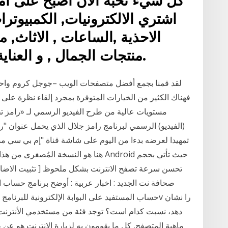
كل شيء تحبه الان اصبح على أم
اشتري الالكترونيات, الكمبيوتر
الاحذية ,الساعات , الاثاث, 
منتجات الجمال , و العناية الشخصية , البقالة و الكثير.
لقد قمنا بجمع أفضل متصفحات الويب –جوجل كروم واحد م
فهناك الكثير من الخيارات المتوفرة بمجرد إلقاء نظرة على
(الفيديو) الرسمي لبرنامج رامز جلال الذي يحمل عنوان "
تمهيدا لعرضه بدءا من اليوم على شاشة قناة "إم بي سي مصر
صحافة نت الجديد : اخبار عربية : أوضح برنامج حساب 
دهد، نسبت کدام است؟ توجد فئة من مستخدمي الأنترنت 
ماهية المتصفح, كل ما يقومون به لزيارة الإنترنت هو 