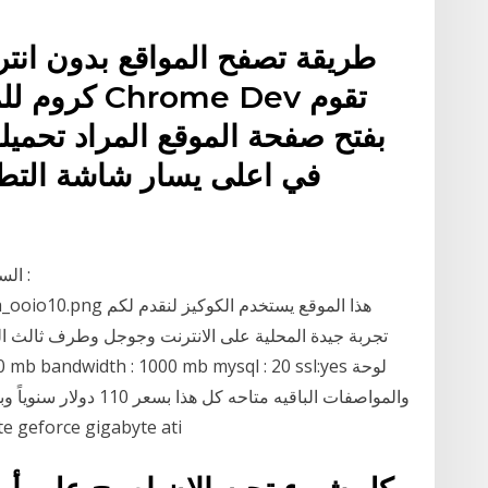
طريقة تصفح المواقع بدون ان
كروم للمطور
بفتح صفحة الموقع المراد تحميل
في اعلى يسار شاشة التطبي
السل
/18/96/86/a_ooio10.png
تجربة جيدة المحلية على الانترنت وجوجل وطرف ثالث الك
وع .. 800 900  gigabyte ati