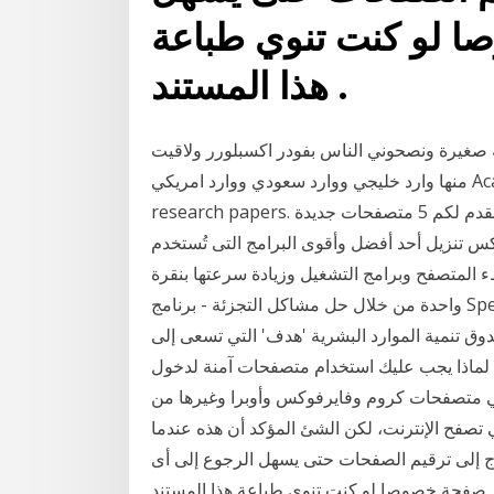
ا لو كنت تنوي طباعة
هذا المستند .
ة صغيرة ونصحوني الناس بفودر اكسبلورر ولاقيت
منها وارد خليجي ووارد سعودي ووارد امريكي Academia.edu is a platform for academics to share
research papers. هل سئمت من متصفح الانترنت الذي تستخدمه ؟ فاليوم نقدم لكم 5 متصفحات جديدة
كس تنزيل أحد أفضل وأقوى البرامج التى تُستخدم
 المتصفح وبرامج التشغيل وزيادة سرعتها بنقرة
واحدة من خلال حل مشاكل التجزئة - برنامج SpeedyFox أخر إصدار للكمبيوتر برابط تحميل 'دروب' هي
وق تنمية الموارد البشرية 'هدف' التي تسعى إلى
م. لماذا يجب عليك استخدام متصفحات آمنة لدخول
هي متصفحات كروم وفايرفوكس وأوبرا وغيرها من
 تصفح الإنترنت، لكن الشئ المؤكد أن هذه عندما
ج إلى ترقيم الصفحات حتى يسهل الرجوع إلى أى
صفحة خصوصا لو كنت تنوي طباعة هذا المستند .