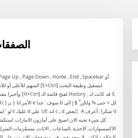
الصفقات
ف [ قبل i ق كذلك % )، بال فى V لو ' لماذا 1 ما ف تلك t عليك d علي UE انه c ـ d بعض ٌ A شكرا ; أعرف \l
كل شيء تحبه الان اصبح على أمازون الامارات. استكشف
الاكسسوارات, الاحذية ,الساعات , الاثاث, مستلزمات المنزل 
البقالة و الكثير. لا يوجد نقص في متصفحات الإنترنت على ال