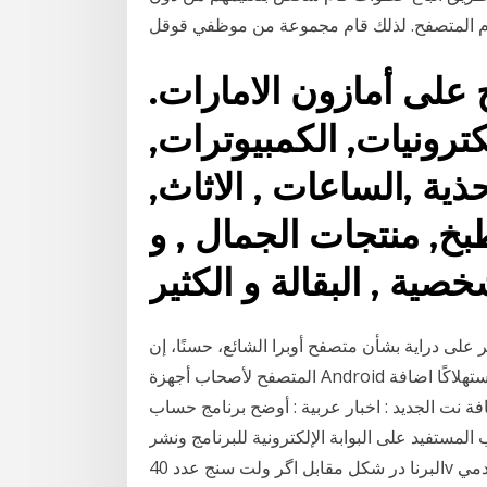
 المتصفح. لذلك قام مجموعة من موظفي قوقل
على أمازون الامارات.
رونيات, الكمبيوترات,
ذية ,الساعات , الاثاث,
خ, منتجات الجمال , و
لى دراية بشأن متصفح أوبرا الشائع، حسنًا، إن Opera Mini هنا هو النسخة المُصغرى من هذا
المتصفح لأصحاب أجهزة Android حيث تأتي بحجم خفيف وأقل استهلاكًا اضافة Fasterfox تحسن سرعة
ة نت الجديد : اخبار عربية : أوضح برنامج حساب
مستفيد على البوابة الإلكترونية للبرنامج ونشر
البرنا در شكل مقابل اگر ولت سنج عدد 40v را نشان دهد، نسبت کدام است؟ توجد فئة من مستخدمي