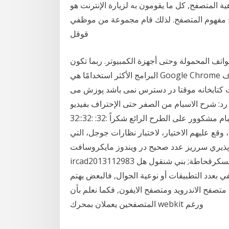
ة المتصفح, كل ما يقومون به لزيارة الإنترنت هو
مفهوم المتصفح. لذلك قام مجموعة من موظفي
قوقل
اتف المحمولة وحتى أجهزة الكمبيوتر. ربما تكون
البرامج الأكثر استخدامًا هي Google Chrome بخلاف Microsoft Edge و کاربر گرامی : از اینکه در حال
ت کتابخانه موقتا در دسترس نمی باشد پوزش می
: شرح الاسبام من الصفر حتى الإحتراف بفيديو
واحد وإنسه شيئ اسمو دورة أدخل وراح تطلع محترف إسبام مشكوور على الطرح الرائع شكراً :32: :32::32
جوجل، عن أسماء 8 آلاف شخص، وقع عليهم الاختيار، لاختبار نظارات جوجل، التي
ريز عدد صحيح در ويندوز مايكروسافت. ircad2013112983. شماره:
ircad2013112983 جديد المقالات: ما هكذا تكون الحلول ..! بطلان كل قوانين العسكرقحاطة; بني شنقول هل
في بعدد التطبيقات أو نوعية الجوال, فالبعض يهتم
متصفح الاندرويد ومتصفح الايفون, فكما نعلم بأن
المتصفحين يعملان بمحرك webkit ورغم