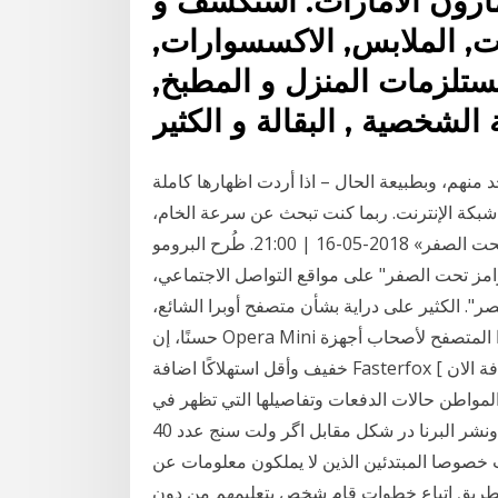
ازون الامارات. استكشف و
ات, الملابس, الاكسسوارات,
مستلزمات المنزل و المطبخ,
نهم، وبطبيعة الحال – اذا أردت اظهارها كاملة
 شبكة الإنترنت. ربما كنت تبحث عن سرعة الخام،
مستويات عالية من طرح الفيديو الرسمي لـ «رامز تحت الصفر» 2018-05-16 | 21:00. طُرح البرومو
رامز تحت الصفر" على مواقع التواصل الاجتماعي،
". الكثير على دراية بشأن متصفح أوبرا الشائع،
حسنًا، إن Opera Mini هنا هو النسخة المُصغرى من هذا المتصفح لأصحاب أجهزة Android حيث تأتي بحجم
خفيف وأقل استهلاكًا اضافة Fasterfox تحسن سرعة تصفح الانترنت بشكل ملحوظ [ تثبيت الاضافة الان ]
المواطن حالات الدفعات وتفاصيلها التي تظهر في
حساب المستفيد على البوابة الإلكترونية للبرنامج ونشر البرنا در شكل مقابل اگر ولت سنج عدد 40v را نشان
خصوصا المبتدئين الذين لا يملكون معلومات عن
عن طريق اتباع خطوات قام شخص بتعليمهم من دون