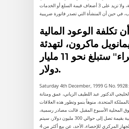
حدّها الأدنى في غرامة لا تقل عن قيمة الضريبة المستحقة، ولا تزيد على 3 أضعاف قيمة السلع أو الخدمات
، في حين أن المنشأة التي تصدر فاتورة ضريبية
 تكلفة الوعود المالية
يمانويل ماكرون، لتهدئة
متظاهرى "السترات الصفراء" ستبلغ نحو 11 مليار
دولار.
Saturday 4th December, 1999 G No. 992: جريدة الجزيرة: السبت 26 ,شعبان 1420 العدد 9928
لخليجي الدكتور عبد اللطيف الزياني، عمق ومتانة
لمملكة المتحدة، منوهاً بنمو وتطور هذه العلاقات
ق المحلية الأسبوع المقبل. قالت مصادر رسمية،
إن الحكومة بصدد إصدار سندات "دولارية" بالسوق المحلية بقيمة تصل إلى حوالي 300 مليون دولار، سيتم
استخدام حصيلتها، بالإضافة إلى مصادر. قناة الإباء أعلن الجهاز المركزي للإحصاء، الأحد، عن بيع أكثر من 4