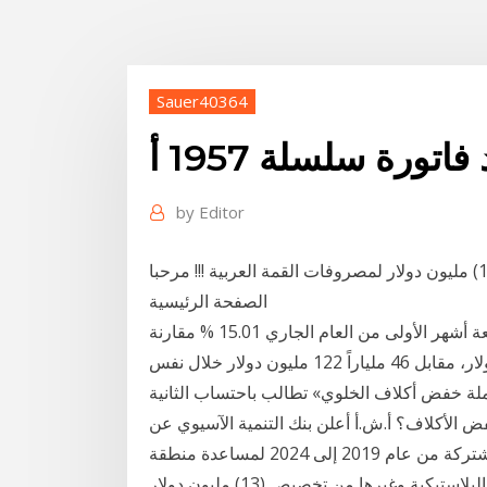
Sauer40364
تورة سلسلة 1957 أ
by
Editor
تخصيص (13) مليون دولار لمصروفات القمة العربية !!! مرحبا Guest اخر زيارك لك: 01-10-2021, 09:39 AM
الصفحة الرئيسية
زادت معدلات التبادل التجاري بين مصر والعالم خلال السبعة أشهر الأولى من العام الجاري 15.01 % مقارنة
بنفس الفترة من العام 2017 لتبلغ 53 ملياراً و48 مليون دولار، مقابل 46 ملياراً 122 مليون دولار خلال نفس
لعام الماضي. فاتورة المشترك تنخفض 22% «حملة خفض أكلاف الخلوي» تطالب باحتساب الثانية
ض الأكلاف؟ أ.ش.أ أعلن بنك التنمية الآسيوي عن
خططه لإنفاق 5 مليارات دولار، بما في ذلك القروض المشتركة من عام 2019 إلى 2024 لمساعدة منطقة
آسيا والمحيط الهادي على معالجة مشكلة النفايات البلاستيكية وغيرها من تخصيص (13) مليون دولار