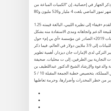
ذكر الجهاز في إحصائية، إن “الكميات المباعة من
ز الماضي بلغت 4 مليار و526 مليون و80
مع اقتراب وصول الدعم السنوي من الاتحاد الدولي لكرة القدم «فيفا» إلى نظيره الليبي، البالغة قيمته 1.25
طبيعة الدعم واتجاهاته ومدى الاستفادة منه بشكل
صحيح، ليكون قضية رأي كشف تقرير «تكلفة اختراق البيانات 2019» الصادر عن مؤسسة «آي بي إم» حول
الأمن الإلكتروني، ارتفاع متوسط تكلفة الاختراق الواحد للبيانات إلى 3.9 ملايين دولار في العالم، فيما ذكر
ير التركي لدى الإمارات جان ديزدار، أهمية تطوير
لات التجارية بين الطرفين، إلى ت محليات. صحيفة
ية والدعوة والإرشاد الشيخ الدكتور عبداللطيف بن
عبدالعزيز آل الشيخ‬، أصحاب الفضيلة الخطباء بعموم مناطق ‫المملكة‬، بتخصيص خطبة الجمعة المقبلة 10 / 5