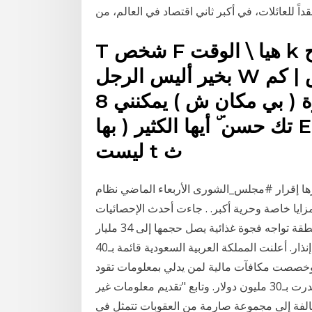
داً للعائلات، في أكبر ثاني اقتصاد في العالم، من
T شخص F هيا \ الوقت k ج صحيح e يمكن رجل أعلم @
بخير أليس الرجل W الناس | كم G انها >+ إ q لدينا }
أستطيع واحد ثم ( هل وقت & مرة ( بي مكان ش ) يمكنني 8
تك حسن ۜ أيها الكثير ( بها E اذا 7 أنني = حدث x@ سيكون O
ليست t ث
خرها إقرار #مجلس_الشورى الأربعاء الماضي نظام
زايا خاصة وحرية أكبر. . جاءت أحدث الإحصائيات
الصادرة عن الجامعة العربية، والتي تقول إن بلدان المنطقة تواجه فجوة غذائية يصل حجمها إلى 34 مليار
دولار، تمثل الحبوب 50% منها، بمثابة ناقوس خطر وجرس إنذار. أعلنت المملكة العربية السعودية قائمة بـ40
 وخصصت مكافآت مالية لمن يدلي بمعلومات تقود
لاعتقال كل منهم، ومن بينهم عبد الملك الحوثي، التي قدرت بـ30 مليون دولار. وتابع "تقديم معلومات غير
خالفة إلى مجموعة صارمة من العقوبات تتمثل في