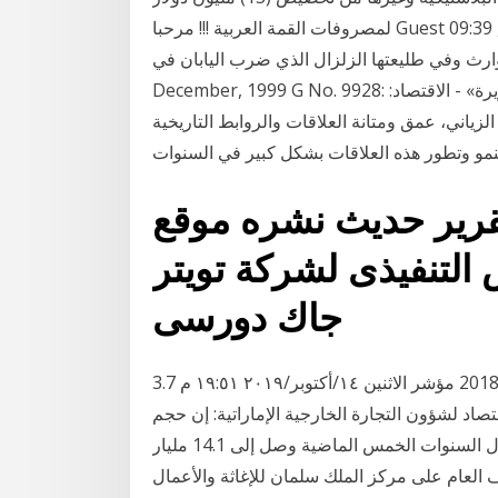
لمصروفات القمة العربية !!! مرحبا Guest اخر زيارك لك: 01-10-2021, 09:39 AM الصفحة الرئيسية أعلن
ي طليعتها الزلزال الذي ضرب اليابان في Saturday 4th
December, 1999 G No. 9928: جريدة الجزيرة: السبت 26 ,شعبان 1420 العدد 9928 «الجزيرة» - الاقتصاد:
زياني، عمق ومتانة العلاقات والروابط التاريخية
بنمو وتطور هذه العلاقات بشكل كبير في السنوات
ر حديث نشره موقع businessinsider
تنفيذى لشركة تويتر quot
جاك دورسى
3.7 مليار دولار حجم التبادل التجاري بين السلطنة وأمريكا في 2018 مؤشر الاثنين ١٤/أكتوبر/٢٠١٩ ١٩:٥١ م
صاد لشؤون التجارة الخارجية الإماراتية: إن حجم
التبادل التجاري غير النفطي بين دولة الإمارات وروسيا خلال السنوات الخمس الماضية وصل إلى 14.1 مليار
ف العام على مركز الملك سلمان للإغاثة والأعمال