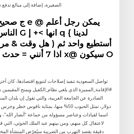
الصغيرة، إضافة إلى مبالغ تدفع نق
تواصل السعودية تنفيذ إصلاحات لتنويع اقتصادها، كان آ
#الإقامة_المميزة الذي يلغي نظام_الكفيل ويمنح المقيمين م
اسما لقيادات وعناصر مسؤولة من جماعة "أنصار الله"،
دقيقة بقصد التهرب من الضريبة سيُعرّض المنشأة الم