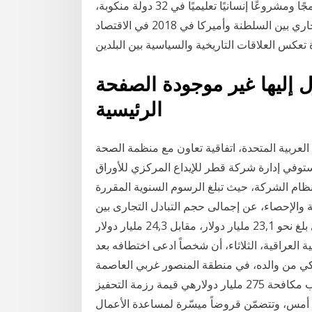
الإنسانية، أن المملكة العربية السعودية نفذت 132 برنامجًا ومشروعًا إنسانيًا تعليميًا في 32 دولة منكوبة،
بتكلفة تخطت 5 مليارات 3.7 مليار دولار حجم التبادل التجاري بين السلطنة وأميركا في 2018 في الاقتصاد
 إليها غير موجودة الصفحة
الرئيسية
 العربية المتحدة، اتفاقية تعاون مع منظمة الصحة
 تستوفي إدارة شركة قطر للإيداع المركزي للأوراق
نظام الشركة، حيث تبلغ الرسوم السنوية المقررة
 والإحصاء، عن إجمالى حجم التبادل التجارى بين
مصر ودول آسيا في 'الفترة من يناير-أغسطس 2017' والذى بلغ نحو 23,1 مليار دولار، مقابل 24,3 مليار دولار
 العراقية، الثلاثاء، أن شخصاً ادعى اختطافه بعد
صول على 100 ألف دولار أمريكي من والده، في منطقة المنصور غربي العاصمة
بغداد.وقال بيان لوزارة الداخلية إن "شخصا أبلغ مكتب مكافحة 275 مليار دولارهي قيمة رزمة التحفيز
ها أمس، وتتضمّن قروضاً ميسّرة لمساعدة الأعمال