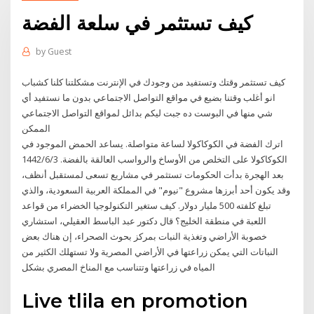
كيف تستثمر في سلعة الفضة
by
Guest
كيف تستثمر وقتك وتستفيد من وجودك في الإنترنت مشكلتنا كلنا كشباب
انو أغلب وقتنا بضيع في مواقع التواصل الاجتماعي بدون ما نستفيد أي
شي منها في البوست ده جبت ليكم بدائل لمواقع التواصل الاجتماعي
الممكن
اترك الفضة في الكوكاكولا لساعة متواصلة. يساعد الحمض الموجود في
الكوكاكولا على التخلص من الأوساخ والرواسب العالقة بالفضة. 3‏‏/6‏‏/1442
بعد الهجرة بدأت الحكومات تستثمر في مشاريع تسعى لمستقبل أنظف،
وقد يكون أحد أبرزها مشروع "نيوم" في المملكة العربية السعودية، والذي
تبلغ كلفته 500 مليار دولار. كيف ستغير التكنولوجيا الخضراء من قواعد
اللعبة في منطقة الخليج؟ قال دكتور عبد الباسط العقيلي، استشاري
خصوبة الأراضي وتغذية النبات بمركز بحوث الصحراء، إن هناك بعض
النباتات التي يمكن زراعتها في الأراضي المصرية ولا تستهلك الكثير من
المياه في زراعتها وتتناسب مع المناخ المصري بشكل
Live tlila en promotion