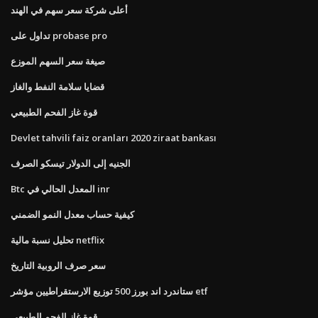
أعلى شركة سعر سهم في الهند
تداول على probase pro
صيغة سعر السهم الموزع
قضايا سلامة النفط والغاز
قوة غاز الفحم الطبيعي
Devlet tahvili faiz oranları 2020 ziraat bankası
الجنيه إلى الدولار تيسكو الصرف
Btc المعدل الحالي في inr
كيفية حساب معدل النمو الضمني
تحليل نسبة مالية netflix
سعر صرف الروبية التاريخ
ستاندرد اند بورز 500 توزيع الارستقراطيين مؤشر etf
قوة غاز الفحم الطبيعي