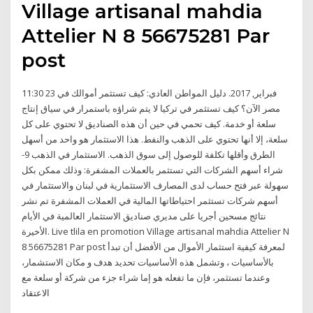
Village artisanal mahdia
Attelier N 8 56675281 Par
post
11:30 23 فبراير, 2017. دليل المواطن العادي: كيف تستثمر أموالك في
مصر الآن؟ كيف تستثمر في تركيا لا يتم شراؤه باستمرار في سياق إنتاج
سلعة أو خدمة. كيف تحمي في حين أن هذه الصناديق لا تحتوي على كل
سلعة، إلا أنها تحتوي على الذهب والنفط. هذا الاستثمار هو واحد من أسهل
الطرق وأقلها تكلفة للوصول إلى سوق الذهب. الاستثمار في الذهب 9-
شراء أسهم الشركات التي تستثمر بالعملات المشفرة: وذلك ممكن بكل
سهولة عبر فتح حساب لدى المصارف الاستثمارية في لبنان والاستثمار في
أسهم شركات تستثمر احتياطاتها المالية في العملات المشفرة تم نشر
نتائج مسحين أجريا على مديري صناديق الاستثمار العالمية في الأيام
الأخيرة. Live tlila en promotion Village artisanal mahdia Attelier N
8 56675281 Par post لمعرفة كيفية استثمار الأموال من الأفضل أن تبدأ
بالأساسيات ، وتشمل هذه الأساسيات تحديد هدف و مكان الاستشمار،
وعندما تستثمر، فإن ما تفعله هو إما شراء جزء من شركة أو سلعة مع
الاعتقاد