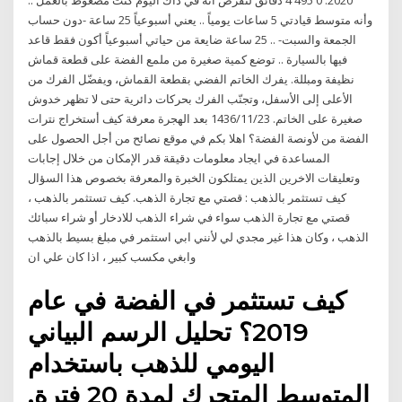
2020. 0 495 4 دقائق لنفرض أنه في ذاك اليوم كنت مضغوط بالعمل ..
وأنه متوسط قيادتي 5 ساعات يومياً .. يعني أسبوعياً 25 ساعة -دون حساب
الجمعة والسبت- .. 25 ساعة ضايعة من حياتي أسبوعياً أكون فقط قاعد
فيها بالسيارة .. توضع كمية صغيرة من ملمع الفضة على قطعة قماش
نظيفة ومبللة. يفرك الخاتم الفضي بقطعة القماش، ويفضّل الفرك من
الأعلى إلى الأسفل، وتجنّب الفرك بحركات دائرية حتى لا تظهر خدوش
صغيرة على الخاتم. 23‏‏/11‏‏/1436 بعد الهجرة معرفة كيف أستخراج نترات
الفضة من لأونصة الفضة؟ اهلا بكم في موقع نصائح من أجل الحصول على
المساعدة في ايجاد معلومات دقيقة قدر الإمكان من خلال إجابات
وتعليقات الاخرين الذين يمتلكون الخبرة والمعرفة بخصوص هذا السؤال
كيف تستثمر بالذهب : قصتي مع تجارة الذهب. كيف تستثمر بالذهب ،
قصتي مع تجارة الذهب سواء في شراء الذهب للادخار أو شراء سبائك
الذهب ، وكان هذا غير مجدي لي لأنني ابي استثمر في مبلغ بسيط بالذهب
وابغي مكسب كبير ، اذا كان علي ان
كيف تستثمر في الفضة في عام
2019؟ تحليل الرسم البياني
اليومي للذهب باستخدام
المتوسط المتحرك لمدة 20 فترة.