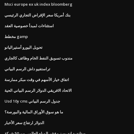
Msci europe ex uk index bloomberg
بنك أمريكا سعر الإقراض التجاري الرئيسي
استثناءات لمبدأ خصوصية العقد
مخطط gamp
تحويل اليورو أستيراليانو
مندوب تسويق النفط الخام وظائف كالجاري
تراستفيو داش الرسم البياني
اتفاق خيار الأسهم في وقت مبكر ممارسة
الاتحاد الافريقي الدولار الرسم البياني الحية
Usd 10y cms جدول الرسم البياني
ما هو سوق الأوراق المالية والبورصة؟
الدولار ارتفاع سعر الأخبار
ستاندرد اند بورز مؤشر المياه العالمي من 50 شركة