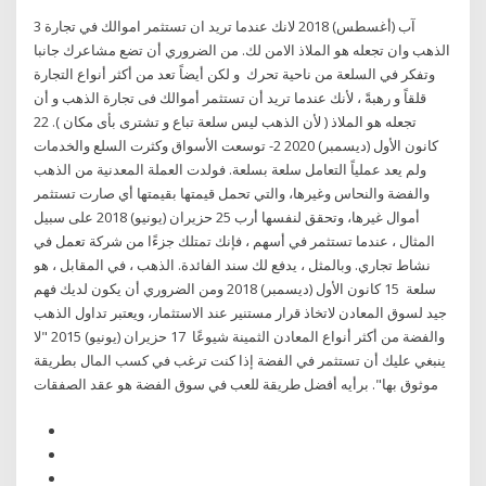
3 آب (أغسطس) 2018 لانك عندما تريد ان تستثمر اموالك في تجارة
الذهب وان تجعله هو الملاذ الامن لك. من الضروري أن تضع مشاعرك جانبا
وتفكر في السلعة من ناحية تحرك و لكن أيضاً تعد من أكثر أنواع التجارة
قلقاً و رهبةً ، لأنك عندما تريد أن تستثمر أموالك فى تجارة الذهب و أن
تجعله هو الملاذ ( لأن الذهب ليس سلعة تباع و تشترى بأى مكان ). 22
كانون الأول (ديسمبر) 2020 2- توسعت الأسواق وكثرت السلع والخدمات
ولم يعد عملياً التعامل سلعة بسلعة. فولدت العملة المعدنية من الذهب
والفضة والنحاس وغيرها، والتي تحمل قيمتها بقيمتها أي صارت تستثمر
أموال غيرها، وتحقق لنفسها أرب 25 حزيران (يونيو) 2018 على سبيل
المثال ، عندما تستثمر في أسهم ، فإنك تمتلك جزءًا من شركة تعمل في
نشاط تجاري. وبالمثل ، يدفع لك سند الفائدة. الذهب ، في المقابل ، هو
سلعة 15 كانون الأول (ديسمبر) 2018 ومن الضروري أن يكون لديك فهم
جيد لسوق المعادن لاتخاذ قرار مستنير عند الاستثمار، ويعتبر تداول الذهب
والفضة من أكثر أنواع المعادن الثمينة شيوعًا 17 حزيران (يونيو) 2015 "لا
ينبغي عليك أن تستثمر في الفضة إذا كنت ترغب في كسب المال بطريقة
موثوق بها". برأيه أفضل طريقة للعب في سوق الفضة هو عقد الصفقات