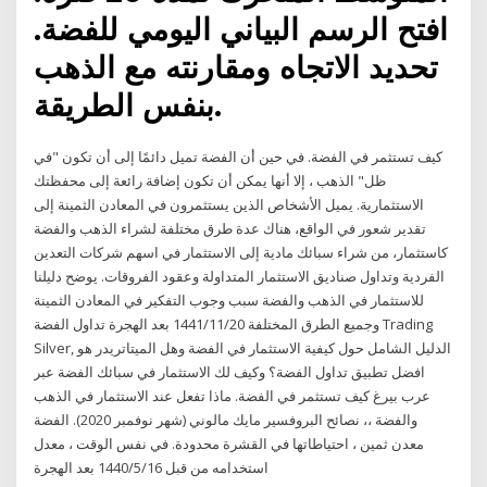
افتح الرسم البياني اليومي للفضة.
تحديد الاتجاه ومقارنته مع الذهب
بنفس الطريقة.
كيف تستثمر في الفضة. في حين أن الفضة تميل دائمًا إلى أن تكون "في
ظل" الذهب ، إلا أنها يمكن أن تكون إضافة رائعة إلى محفظتك
الاستثمارية. يميل الأشخاص الذين يستثمرون في المعادن الثمينة إلى
تقدير شعور في الواقع، هناك عدة طرق مختلفة لشراء الذهب والفضة
كاستثمار، من شراء سبائك مادية إلى الاستثمار في اسهم شركات التعدين
الفردية وتداول صناديق الاستثمار المتداولة وعقود الفروقات. يوضح دليلنا
للاستثمار في الذهب والفضة سبب وجوب التفكير في المعادن الثمينة
وجميع الطرق المختلفة 20‏‏/11‏‏/1441 بعد الهجرة تداول الفضة Trading
Silver, الدليل الشامل حول كيفية الاستثمار في الفضة وهل الميتاتريدر هو
افضل تطبيق تداول الفضة؟ وكيف لك الاستثمار في سبائك الفضة عبر
عرب بيرغ كيف تستثمر في الفضة. ماذا تفعل عند الاستثمار في الذهب
والفضة ،، نصائح البروفسير مايك مالوني (شهر نوفمبر 2020). الفضة
معدن ثمين ، احتياطاتها في القشرة محدودة. في نفس الوقت ، معدل
استخدامه من قبل 16‏‏/5‏‏/1440 بعد الهجرة