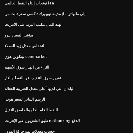
توقعات إنتاج النفط العالمي iea
مدينة نيويورك تاكسي سعر ثابت من jfk إلى مانهاتن
الهند المال مكتب البريد على الانترنت
مؤشر الفساد بيرو
انخفاض معدل زبد العملاء
بيتكوين هوي coinmarket
الثراء من انهيار سوق الأسهم
تقرير سوق التنقيب عن النفط والغاز
البلدان التي لديها أعلى معدل الضريبة الفعالة
الرسم البياني لسعر هوندا
النفط الخام الحلو والحامض الثقيل
طبق التلفزيون عبر الإنترنت netbanking الدفع
حساب معدلات نمو حركة المرور