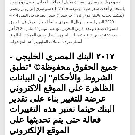
يورو فرنك سويسري: يتيح لك محول العملات المجاني تحويل زوج فرنك
سويسري إلى روبل روسي (chf/rub) باستخدام أحدث سعر صرف وعرضه
(يمكنك تحديثه بالنقر فوق الزر "آخر سعر"). سعر الصرف في اليمن 14-1-
2020 اليوم لـ سعر الريال السعودي وايضاً اسعار الدولار في السوق
السوداء صنعاء وعدن فريق التحرير تابع على تويتر 14 يناير، 2020 آخر
تحديث: 14 يناير، 2020 عمليات السوق. أسعار صرف العملات العالمية.
أسعار صرف العملات الخليجية; أهم المؤشرات
٢٠١٧ البنك المصرى الخليجي -
جميع الحقوق محفوظة© "تطبق
الشروط والأحكام" إن البيانات
الظاهرة علي الموقع الاكتروني
عرضة للتغيير بناء على تقدير
البنك حيثما تعتبر هذه التغييرات
فعالة حتى يتم تحديثها على
الموقع الإلكتروني