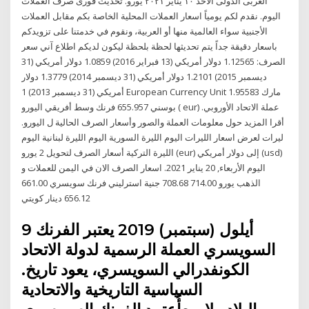
العربى الدولى الأحد ١٠ يناير ٢٠٢١ يورو. تحديث فورى صرف العملات
اليوم. نقدم لكم يومياً اسعار العملات المحلية الخاصة بكم مقابل العملات
الأجنبية سواء العالمية منها أو العربية، ونقوم في خدمتنا على تزويدكم
باسعار دقيقة جداً يتم تحديثها لحظة بلحظة ليكون لديكم اطلاع آني سعر
الصرف: 1.12565 دولار أمريكي (13 فبراير 2016) 1.0859 دولار أمريكي (31
ديسمبر 2015) 1.2101 دولار أمريكي (31 ديسمبر 2014) 1.3779 دولار
أمريكي (31 ديسمبر 2013) 1 European Currency Unit 1.95583 مارك
بوسني 655.957 فرنك وسط أفريقي اليورو ( eur) عملة الاتحاد الأوروبي.
أقرا المزيد حول معلومات العملة والصور وأسعار الصرف الحالية ل اليورو.
ليرات لعرض اسعار الليرات اليوم الليرة السورية اليوم الليرة لبنانية اليوم
الليرة التركية أسعار الصرف لتحويل 2 يورو (eur) إلى دولار أمريكي (usd)
اليوم الأربعاء, 20 يناير 2021. اسعار الصرف الان في اليمن للعملات و
الذهب يورو 714.00 708.68 جنية استرليني فرنك سويسري 661.00
656.12 دينار كويتي
9 أيلول (سبتمبر) 2019 يعتبر الفرنك
السويسري العملة الرسمية لدولة الاتحاد
الكونفدرالي السويسري، يعود تاريخ.
السياسية التاريخية والاتحادية