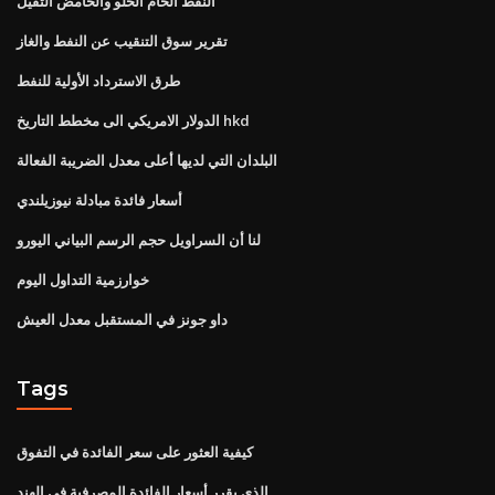
النفط الخام الحلو والحامض الثقيل
تقرير سوق التنقيب عن النفط والغاز
طرق الاسترداد الأولية للنفط
الدولار الامريكي الى مخطط التاريخ hkd
البلدان التي لديها أعلى معدل الضريبة الفعالة
أسعار فائدة مبادلة نيوزيلندي
لنا أن السراويل حجم الرسم البياني اليورو
خوارزمية التداول اليوم
داو جونز في المستقبل معدل العيش
Tags
كيفية العثور على سعر الفائدة في التفوق
الذي يقرر أسعار الفائدة المصرفية في الهند