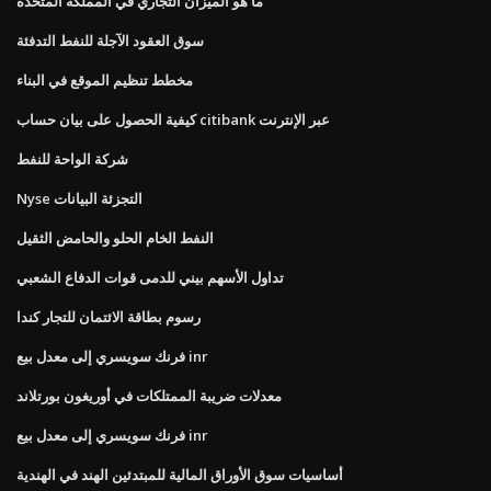
ما هو الميزان التجاري في المملكة المتحدة
سوق العقود الآجلة للنفط التدفئة
مخطط تنظيم الموقع في البناء
كيفية الحصول على بيان حساب citibank عبر الإنترنت
شركة الواحة للنفط
Nyse التجزئة البيانات
النفط الخام الحلو والحامض الثقيل
تداول الأسهم بيني للدمى قوات الدفاع الشعبي
رسوم بطاقة الائتمان للتجار كندا
فرنك سويسري إلى معدل بيع inr
معدلات ضريبة الممتلكات في أوريغون بورتلاند
فرنك سويسري إلى معدل بيع inr
أساسيات سوق الأوراق المالية للمبتدئين الهند في الهندية