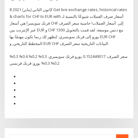
8 كانون الثاني (يناير) 2021 Get live exchange rates, historical rates
& charts for CHF to EUR with أسعار صرف العملات شيوعًا بالنسبة لـ
فرنك سويسرا هي أسعار CHF إلى أسعار العملات! حاسبة سعر الصرف
عبر الإنترنت بين EUR و CHF مع دتس موسعة. لقد قمت بالتحويل 1300
يورو إلى فرنك سويسري. لنظهر لك ربما تكون مهتمًا بها EUR CHF
المخطط التاريخي, و EUR CHF البيانات التاريخية سعر الصرف.
سعر الصرف: 0.152449017 يورو فرنك سويسري: 0.3% 0.2% 0.4% 0.3%
0.2% 0.3% يورو; فرنك فرنسي