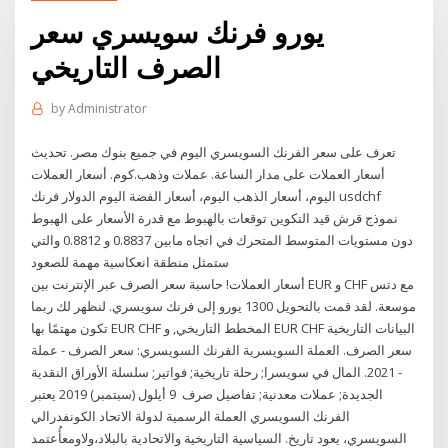
يورو فرنك سويسري سعر
الصرف التاريخي
by
Administrator
تعرف على سعر الفرنك السويسري اليوم في جميع بنوك مصر. تحديث
أسعار العملات على مدار الساعة. عملات وذهب.كوم. أسعار العملات
اليوم، أسعار الذهب اليوم، أسعار الفضة اليوم الدولار فرنك usdchf
نموذج قرش قيد التكوين توقعات بالهبوط مع قدرة الأسعار على الهبوط
دون مستويات المتوسط المتحرك في اتجاه مابين 0.8837 و 0.8812 والتي
ستمثل منطقة انعكاسية مهمة للصعود
أسعار العملات! حاسبة سعر الصرف عبر الإنترنت بين EUR و CHF مع دتس
موسعة. لقد قمت بالتحويل 1300 يورو إلى فرنك سويسري. لنظهر لك ربما
تكون مهتمًا بها EUR CHF المخطط التاريخي, و EUR CHF البيانات التاريخية
سعر الصرف. العملة السويسرية الفرنك السويسري: سعر الصرف - عملة
- 2021. المال في سويسرا; رحلة تاريخية; فواتير; سلسلة الأوراق النقدية
الجديدة; عملات معدنية; تفاصيل صرف 9 أيلول (سبتمبر) 2019 يعتبر
الفرنك السويسري العملة الرسمية لدولة الاتحاد الكونفدرالي
السويسري، يعود تاريخ. السياسية التاريخية والاتحادية بالبلاد،ولاومعأُعتمد