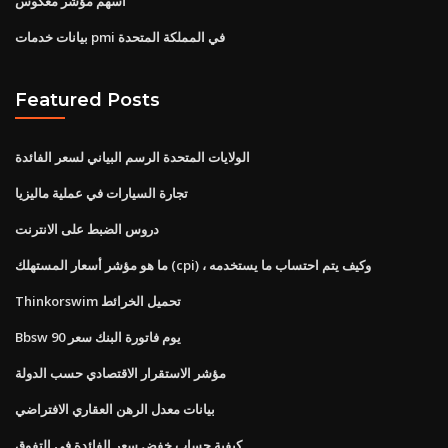
أسهم مؤشر معكوس
بيانات خدمات pmi في المملكة المتحدة
Featured Posts
الولايات المتحدة الرسم البياني لسعر الفائدة
تجارة السيارات في عملية ماليزيا
دروس الضبط على الانترنت
ما هو مؤشر أسعار المستهلك (cpi) ، وكيف يتم احتساب ما يستخدمه
Thinkorswim تحميل الخرائط
Bbsw 90 يوم فاتورة البنك سعر
مؤشر الاستقرار الاقتصادي حسب الدولة
بيانات معدل الرهن العقاري الافتراضي
كيفية حساب خفض سعر الفائدة في التفوق