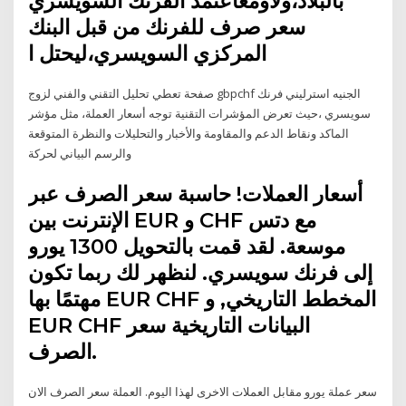
بالبلاد،ولاومعأُعتمد الفرنك السويسري
سعر صرف للفرنك من قبل البنك
المركزي السويسري،ليحتل ا
صفحة تعطي تحليل التقني والفني لزوج gbpchf الجنيه استرليني فرنك
سويسري ،حيث تعرض المؤشرات التقنية توجه أسعار العملة، مثل مؤشر
الماكد ونقاط الدعم والمقاومة والأخبار والتحليلات والنظرة المتوقعة
والرسم البياني لحركة
أسعار العملات! حاسبة سعر الصرف عبر
الإنترنت بين EUR و CHF مع دتس
موسعة. لقد قمت بالتحويل 1300 يورو
إلى فرنك سويسري. لنظهر لك ربما تكون
مهتمًا بها EUR CHF المخطط التاريخي, و
EUR CHF البيانات التاريخية سعر
الصرف.
سعر عملة يورو مقابل العملات الاخرى لهذا اليوم. العملة سعر الصرف الان