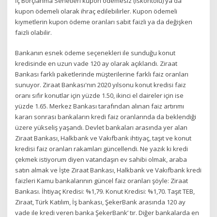
İç Borçlanma Senetleri kupon ödemesiz (iskontolu) ya da
kupon ödemeli olarak ihraç edilebilirler. Kupon ödemeli
kıymetlerin kupon ödeme oranları sabit faizli ya da değişken
faizli olabilir.
Bankanın esnek ödeme seçenekleri ile sunduğu konut
kredisinde en uzun vade 120 ay olarak açıklandı. Ziraat
Bankası farklı paketlerinde müşterilerine farklı faiz oranları
sunuyor. Ziraat Bankası'nın 2020 yılsonu konut kredisi faiz
oranı sıfır konutlar için yüzde 1.50, ikinci el daireler için ise
yüzde 1.65. Merkez Bankası tarafından alınan faiz artırımı
kararı sonrası bankaların kredi faiz oranlarında da beklendiği
üzere yükseliş yaşandı. Devlet bankaları arasında yer alan
Ziraat Bankası, Halkbank ve Vakıfbank ihtiyaç, taşıt ve konut
kredisi faiz oranları rakamları güncellendi. Ne yazık ki kredi
çekmek istiyorum diyen vatandaşın ev sahibi olmak, araba
satın almak ve İşte Ziraat Bankası, Halkbank ve Vakıfbank kredi
faizleri Kamu bankalarının güncel faiz oranları şöyle: Ziraat
Bankası. İhtiyaç Kredisi: %1,79. Konut Kredisi: %1,70. Taşıt TEB,
Ziraat, Türk Katılım, İş bankası, ŞekerBank arasında 120 ay
vade ile kredi veren banka ŞekerBank’ tır. Diğer bankalarda en