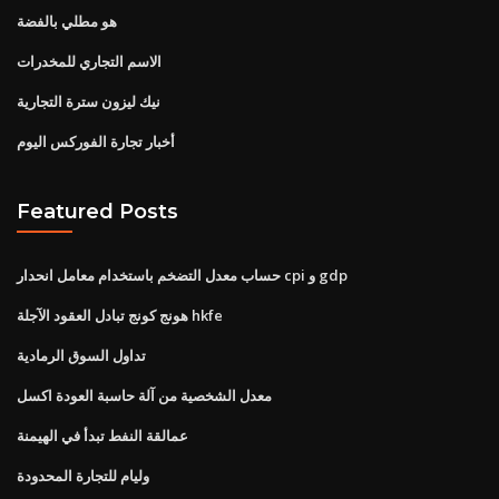
هو مطلي بالفضة
الاسم التجاري للمخدرات
نيك ليزون سترة التجارية
أخبار تجارة الفوركس اليوم
Featured Posts
حساب معدل التضخم باستخدام معامل انحدار cpi و gdp
هونج كونج تبادل العقود الآجلة hkfe
تداول السوق الرمادية
معدل الشخصية من آلة حاسبة العودة اكسل
عمالقة النفط تبدأ في الهيمنة
وليام للتجارة المحدودة