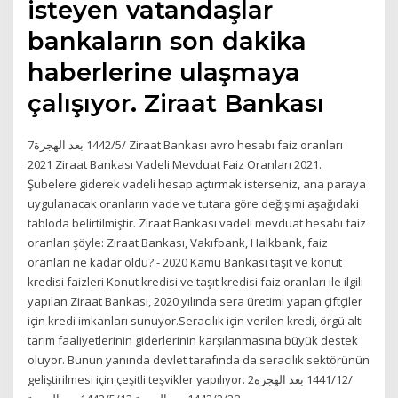
isteyen vatandaşlar
bankaların son dakika
haberlerine ulaşmaya
çalışıyor. Ziraat Bankası
7‏‏/5‏‏/1442 بعد الهجرة Ziraat Bankası avro hesabı faiz oranları
2021 Ziraat Bankası Vadeli Mevduat Faiz Oranları 2021.
Şubelere giderek vadeli hesap açtırmak isterseniz, ana paraya
uygulanacak oranların vade ve tutara göre değişimi aşağıdaki
tabloda belirtilmiştir. Ziraat Bankası vadeli mevduat hesabı faiz
oranları şöyle: Ziraat Bankası, Vakıfbank, Halkbank, faiz
oranları ne kadar oldu? - 2020 Kamu Bankası taşıt ve konut
kredisi faizleri Konut kredisi ve taşıt kredisi faiz oranları ile ilgili
yapılan Ziraat Bankası, 2020 yılında sera üretimi yapan çiftçiler
için kredi imkanları sunuyor.Seracılık için verilen kredi, örgü altı
tarım faaliyetlerinin giderlerinin karşılanmasına büyük destek
oluyor. Bunun yanında devlet tarafında da seracılık sektörünün
geliştirilmesi için çeşitli teşvikler yapılıyor. 2‏‏/12‏‏/1441 بعد الهجرة