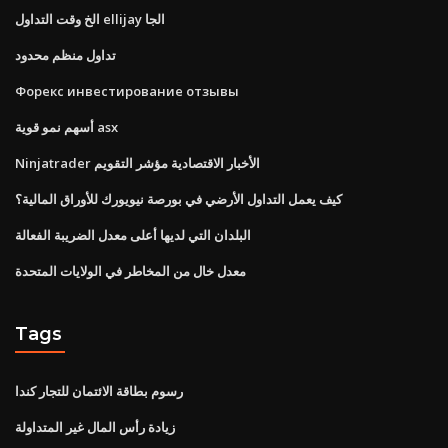
الخ وقت التداول ellijay الجا
تداول منظم محدود
Форекс инвестирование отзывы
أسهم نمو قوية asx
Ninjatrader الأخبار الاقتصادية مؤشر التقويم
كيف يعمل التداول الأرضي في بورصة نيويورك للأوراق المالية؟
البلدان التي لديها أعلى معدل الضريبة الفعالة
معدل خال من المخاطر في الولايات المتحدة
Tags
رسوم بطاقة الائتمان للتجار كندا
زيادة رأس المال غير المتداولة