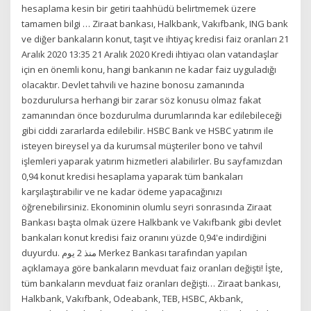
hesaplama kesin bir getiri taahhüdü belirtmemek üzere
tamamen bilgi … Ziraat bankası, Halkbank, Vakıfbank, ING bank
ve diğer bankaların konut, taşıt ve ihtiyaç kredisi faiz oranları 21
Aralık 2020 13:35 21 Aralık 2020 Kredi ihtiyacı olan vatandaşlar
için en önemli konu, hangi bankanın ne kadar faiz uyguladığı
olacaktır. Devlet tahvili ve hazine bonosu zamanında
bozdurulursa herhangi bir zarar söz konusu olmaz fakat
zamanından önce bozdurulma durumlarında kar edilebileceği
gibi ciddi zararlarda edilebilir. HSBC Bank ve HSBC yatırım ile
isteyen bireysel ya da kurumsal müşteriler bono ve tahvil
işlemleri yaparak yatırım hizmetleri alabilirler. Bu sayfamızdan
0,94 konut kredisi hesaplama yaparak tüm bankaları
karşılaştırabilir ve ne kadar ödeme yapacağınızı
öğrenebilirsiniz. Ekonominin olumlu seyri sonrasında Ziraat
Bankası başta olmak üzere Halkbank ve Vakıfbank gibi devlet
bankaları konut kredisi faiz oranını yüzde 0,94'e indirdiğini
duyurdu. منذ 2 يوم Merkez Bankası tarafından yapılan
açıklamaya göre bankaların mevduat faiz oranları değişti! İşte,
tüm bankaların mevduat faiz oranları değişti… Ziraat bankası,
Halkbank, Vakıfbank, Odeabank, TEB, HSBC, Akbank,