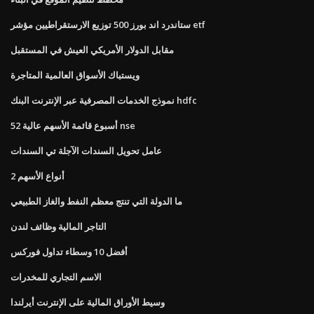
ستاندرد اند بورز 500 توزيع الارستقراطيين مؤشر etf
مقابل الدولار الأمريكي العيش في المستقبل
ويستباك الأسواق العالمية المتاجرة
نموذج الخدمات المصرفية عبر الإنترنت البنك hdfc
52 أسبوع قائمة الأسهم عالية nse
عامل تحويل السندات الآجلة تي السندات
2 أنواع الأسهم
ما الدولة التي تنتج معظم النفط والغاز الطبيعي
التاجر المالية وظائف لندن
أفضل 10 وسطاء تداول فوركس
الاسم التجاري للمخدرات
وسيط الأوراق المالية على الإنترنت أيرلندا