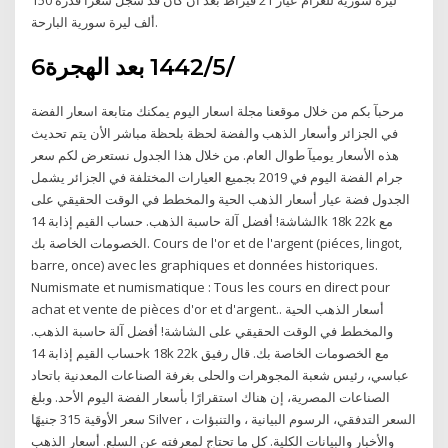
ألف ليرة سورية البارحة.
6‏‏/5‏‏/1442 بعد الهجرة
مرحبآ بكم من خلال موقعنا مجلة اسعار اليوم يمكنك متابعة اسعار الفضة
في الجزائر وأسعار الذهب والفضة لحظة بلحظة مباشر الأن يتم تحديث
هذه الأسعار يوميآ طوال العام. من خلال هذا الجدول نستعرض لكم سعر
جرام الفضة اليوم في 2019 بجميع العيارات المختلفة في الجزائر يشمل
الجدول فضة عيار أسعار الذهب الحية والمخطط في الوقت الحقيقي على
الشاشة! أفضل آلة حاسبة الذهب. حساب القيم إذابة 14k 18k 22k مع
الخصومات الخاصة بك. Cours de l'or et de l'argent (piéces, lingot,
barre, once) avec les graphiques et données historiques.
Numismate et numismatique : Tous les cours en direct pour
achat et vente de pièces d'or et d'argent.. أسعار الذهب الحية
والمخطط في الوقت الحقيقي على الشاشة! أفضل آلة حاسبة الذهب.
حساب القيم إذابة 14k 18k 22k مع الخصومات الخاصة بك. قال رفيق
عباسي، رئيس شعبة المجوهرات والحلى بغرفة الصناعات المعدنية باتحاد
الصناعات المصرية، إن هناك استقرارًا بأسعار الفضة اليوم الأحد. وبلغ
سعر الأوقية 315 جنيهًا Silver السعر التدفقي، الرسوم البيانية ، والتنبؤات ،
والأخبار والبيانات الكلية. كل ما تحتاج لمعرفته عن السلع. أسعار الذهب