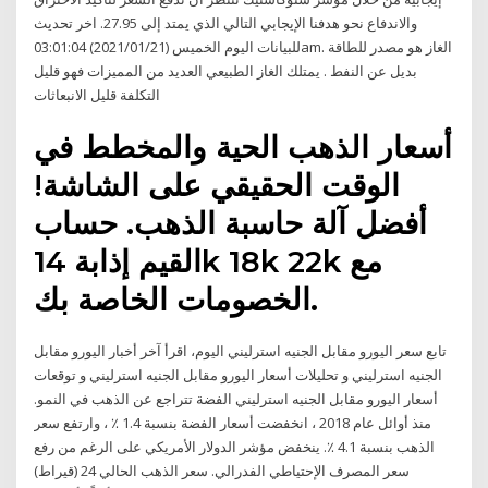
والاندفاع نحو هدفنا الإيجابي التالي الذي يمتد إلى 27.95. اخر تحديث
للبيانات اليوم الخميس (2021/01/21) 03:01:04am. الغاز هو مصدر للطاقة
بديل عن النفط . يمتلك الغاز الطبيعي العديد من المميزات فهو قليل
التكلفة قليل الانبعاثات
أسعار الذهب الحية والمخطط في
الوقت الحقيقي على الشاشة!
أفضل آلة حاسبة الذهب. حساب
القيم إذابة 14k 18k 22k مع
الخصومات الخاصة بك.
تابع سعر اليورو مقابل الجنيه استرليني اليوم، اقرأ آخر أخبار اليورو مقابل
الجنيه استرليني و تحليلات أسعار اليورو مقابل الجنيه استرليني و توقعات
أسعار اليورو مقابل الجنيه استرليني الفضة تتراجع عن الذهب في النمو.
منذ أوائل عام 2018 ، انخفضت أسعار الفضة بنسبة 1.4 ٪ ، وارتفع سعر
الذهب بنسبة 4.1 ٪. ينخفض مؤشر الدولار الأمريكي على الرغم من رفع
سعر المصرف الإحتياطي الفدرالي. سعر الذهب الحالي 24 (قيراط)