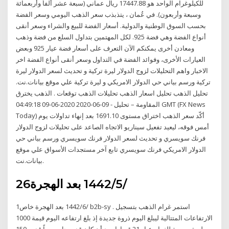
للكيلوغرام الواحد هو 17447.88 ريال عماني (سبعة عشر ألفاً وأربعمائة
وسبعة وأربعون). في عُمان ، يتذبذب سعر الذهب اليومي وسعر الفضة
بحسب السوق الوطنية والدولية. أسعار الفضة للبيع والشراء وسعر أنقى
أنواع الفضة وهي فضة 925. لكل المهتمين بتداول السلع من فضة وذهب
ومعادن أخرى يمكنكم الآن التعرف على أسعار فضة عيار 925 وبعض
العيارات الأخرى، وفوائد الفضة في التداول وسعر أنقى أنواع الفضة اخر
الاخبار واهم التحليلات لزوج الدولار ليرة تركية و تحديث لسعر الدولار ليرة
تركية ورسم بياني حي الدولار الامريكي و ليرة تركية علي موقع بيانات.نت.
تحليل الذهب تحليل اسعار الذهب تحليلات الذهب توقعات . الذهب يخترق
المقاومة – تحليل - 09-06-2020 2020-06-09 04:49:18 GMT (FX News
Today) أكّد سعر الذهب اختراق مستوى 1691.10 بعد إنهاء تداولات يوم
أمس فوقه، ليعيد تفعيل سيناريو الاتجاه الصاعد على تحليلات لزوج الدولار
فرنك سويسري و تحديث لسعر الدولار فرنك سويسري ورسم بياني حي
الدولار الامريكي فرنك سويسري تابع آخر مستجدات الأسواق علي موقع
بيانات.نت.
26‏‏/5‏‏/1442 بعد الهجرة
1‏‏/6‏‏/1442 بعد الهجرة خاص b2b-sy . استمر غرام الذهب بتسجيل
الارتفاعات المتتالية ليبلغ اليوم ذروة جديدة إذ بلغ ارتفاعه اليوم قيمة 1000
ليرة سورية للغرام عيار 21 قيراط بعد أن كان قد سجل سعراً قدره 150