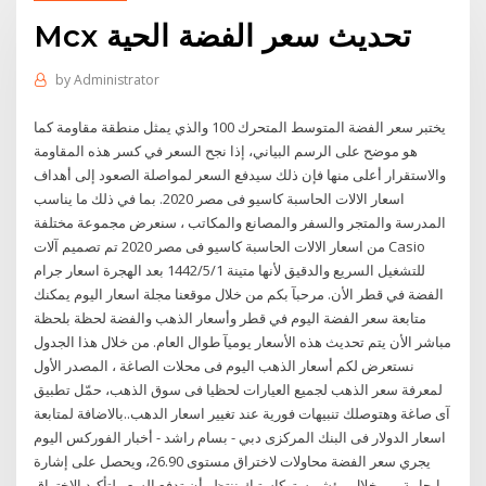
Mcx تحديث سعر الفضة الحية
by
Administrator
يختبر سعر الفضة المتوسط المتحرك 100 والذي يمثل منطقة مقاومة كما
هو موضح على الرسم البياني، إذا نجح السعر في كسر هذه المقاومة
والاستقرار أعلى منها فإن ذلك سيدفع السعر لمواصلة الصعود إلى أهداف
اسعار الالات الحاسبة كاسيو فى مصر 2020. بما في ذلك ما يناسب
المدرسة والمتجر والسفر والمصانع والمكاتب ، سنعرض مجموعة مختلفة
من اسعار الالات الحاسبة كاسيو فى مصر 2020 تم تصميم آلات Casio
للتشغيل السريع والدقيق لأنها متينة 1‏‏/5‏‏/1442 بعد الهجرة اسعار جرام
الفضة في قطر الأن. مرحبآ بكم من خلال موقعنا مجلة اسعار اليوم يمكنك
متابعة سعر الفضة اليوم في قطر وأسعار الذهب والفضة لحظة بلحظة
مباشر الأن يتم تحديث هذه الأسعار يوميآ طوال العام. من خلال هذا الجدول
نستعرض لكم أسعار الذهب اليوم فى محلات الصاغة ، المصدر الأول
لمعرفة سعر الذهب لجميع العيارات لحظيا فى سوق الذهب، حمّل تطبيق
آى صاغة وهتوصلك تنبيهات فورية عند تغيير اسعار الدهب..بالاضافة لمتابعة
اسعار الدولار فى البنك المركزى دبي - بسام راشد - أخبار الفوركس اليوم
يجري سعر الفضة محاولات لاختراق مستوى 26.90، ويحصل على إشارة
إيجابية من خلال مؤشر ستوكاستيك ننتظر أن تدفع السعر لتأكيد الاختراق