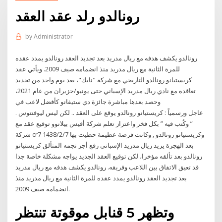
رونالدو رلد عقد العقد
by
Administrator
رونالدو يكشف هدفه مع ريال مدريد بعد تجديد العقد رونالدو يمدد عقده
للمرة الثانية مع ريال مدريد منذ انضمامه صيف 2009. ويأتي عقد
كريستيانو رونالدو التاريخي مع شركة "نايك"، بعد يوم واحد من تجديد
تعاقده مع نادي ريال مدريد الإسباني حتى يونيو/حزيران من عام 2021،
وحصد بعدها مباشرة جائزة دي ستيفانو كأفضل لاعب في
عاجل ورسمياً : كريستيانو رونالدو يوقع على العقد .. لكن ليس ليوفنتوس .
” وكُتب فيه ” بكل فخر واعتزاز تعلم شركة أفيس بيلانوو توقيع عقد مع
شركة cr7 وكريستيانو رونالدو , وكانت فرصة عظيمة حظيت بها 7‏‏/2‏‏/1438
بعد الهجرة يريد ريال مدريد الإسباني رفع أجر نجمه المتألق كريستيانو
رونالدو بعد تألقه مؤخرا، لكن توقيع العقد الجديد يواجه مشكلة خاصة جدا
قد تعيق الاتفاق بين اللاعب وفريقه. رونالدو يكشف هدفه مع ريال مدريد
بعد تجديد العقد رونالدو يمدد عقده للمرة الثانية مع ريال مدريد منذ
انضمامه صيف 2009.
وتظهر 5 قنابل موقوتة تنتظر