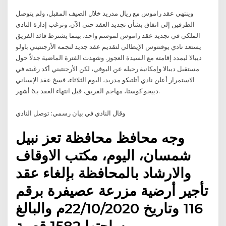
وينتهي عقد راموس مع ريال مدريد خلال الصيف المقبل، ولم يتوصل
الطرفين إلى اتفاق بشأن تجديد العقد حتى الآن. وترغب إدارة النادي
الملكي في تجديد عقد راموس لموسم واحد، بينما يشترط قائد الفريق
يستعد نادي يوفنتوس الإيطالي لتقديم عقد جديد لنجمه الأرجنتيني باولو
ديبالا ليمدد إقامته مع السيدة العجوز. وشهدت الفترة الماضية جدلاً حول
مستقبل ديبالا وإمكانية رحيله عن اليوفي، لكن الأرجنتيني أكد رغبته في
الاستمرار أعلن نادي أتلتيكو مدريد، اليوم الثلاثاء، فسخ عقد الإسباني
دييجو كوستا، مهاجم الفريق، قبل انتهاء العقد بـ6 أشهر.
وقال النادي في بيان رسمي: توصل النادي
وجه محافظ محافظة تعز نبيل
شمسان، اليوم، مكتب الاوقاف
والارشاد بالمحافظة بإلغاء عقد
تأجير أرضية مزرعة عصيفرة برقم
116 وتاريخ 22/10/2020م والبالغ
مساحتها 1582 قصبة.