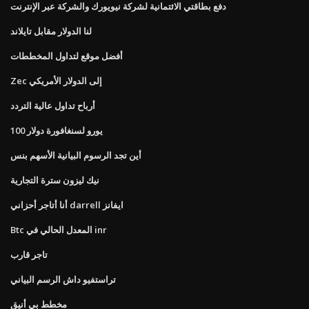
دفع بطاقتي الائتمانية لشركة نيويورك والشركة عبر الإنترنت
لنا الدولار مقابل تايلاند
أفضل موقع لتداول المخططات
Zec إلى الدولار الأمريكي
أرباح تداول عالية التردد
100 يورو لسنغافورة دولار
أين تجد الرسوم البيانية الأسهم بنس
نيك ليزون سترة التجارية
أنا أتاجر أحزاني darrell ايفانز
Btc المعدل الحالي في inr
تاجر قارب
تراستفيو داش الرسم البياني
مخطط بي أنيق