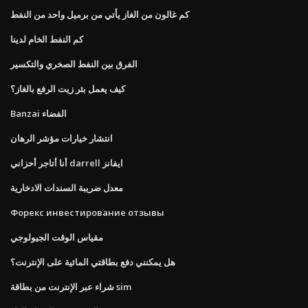
كم غالون من الغاز يأتي من برميل واحد من النفط
كم النفط الخام لدينا
الفرق بين النفط الصخري والتكسير
كيف يعمل بئر زيت الرفع بالغاز؟
Banzai الفضاء
انتشار خيارات مؤشر الرهان
أنا أتاجر أحزاني darrell ايفانز
معدل ضريبة السندات الادخارية
Форекс инвестирование отзывы
مقياس الوقت الجيولوجي
هل يمكنني دفع بطاقتي المائية على الإنترنت؟
شراء عبر الإنترنت من بطاقة sim