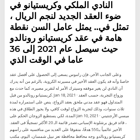
النادي الملكي وكريستيانو في
ضوء العقد الجديد لنجم الريال ،
تمثل في.. يمثل عامل السن نقطة
هامة في عقد كريستيانو رونالدو
حيث سيصل عام 2021 إلى 36
عاما في الوقت الذي
وعلى الجانب الآخر، فإن راموس يسعى إلى الحصول على أفضل عقد
خاصةً وأنه قد يكون العقد الأخير في مسيرته الكروية، بالرغم من أنه يدرك
أن النادي لن يغير موقفه وسيترك الأمر له لتقرير مصيره، كما حدث مع
كريستيانو رونالدو من قبل. Jan 18, 2021 · وزواج التجربة، حسب العقد
المتداول فهو عقد مدني ملحق بعقد الزواج، ينص على استمراره لمدة
ثلاث سنوات، وذلك لتجربة الزواج لوقت كافي، ولا يجوز الطلاق في هذه
المدة، لكي يستطيع الزوجان الحكم على Jan 10, 2021 · ميسي الأرجنتيني
، قائد فريق برشلونة الإسبانى،تصدر قائمة الـ 20 الأكثر تسجيلًا فى العقد.
الأخير عالمياً بـ550 هدفًا، متفوقا على العديد من منافسيه على رأسهم
كريستيانو رونالدو. وجه محافظ محافظة تعز نبيل شمسان، اليوم، مكتب