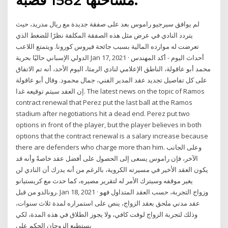
لم يوافق سيرجيو راموس بعد على صفقة جديدة مع ريال مدريد، حيث
يتردد النادي في عرض مثل هذه الصفقة المكلفة نظرًا للضغط الذي
تعرضت له موارده المالية بسبب جائحة فيروس كورونا. ويتمتع اللاعب
الدولي الإسباني حاليًا بحرية Jan 17, 2021 · أحداث اليوم - أكد المهندس
محمد أبو عاقولة، الناطق الإعلامي لنادي الرمثا، اليوم الأحد، أنه تم الاتفاق
على كل تفاصيل تجديد عقد المدير الفني، جمال محمود. وقال أبو عاقولة
إن العقد سيتم توقيعه غدا. The latest news on the topic of Ramos
contract renewal that Perez put the last ball at the Ramos
stadium after negotiations hit a dead end. Perez put two
options in front of the player, but the player believes in both
options that the contract renewal is a salary increase because
there are defenders who charge more than him. وعلى الجانب
الآخر، فإن راموس يسعى إلى الحصول على أفضل عقد خاصةً وأنه قد
يكون العقد الأخير في مسيرته الكروية، بالرغم من أنه يدرك أن النادي لن
يغير موقفه وسيترك الأمر له لتقرير مصيره، كما حدث مع كريستيانو
رونالدو من قبل. Jan 18, 2021 · وزواج التجربة، حسب العقد المتداول فهو
عقد مدني ملحق بعقد الزواج، ينص على استمراره لمدة ثلاث سنوات،
وذلك لتجربة الزواج لوقت كافي، ولا يجوز الطلاق في هذه المدة، لكي
يستطيع الزوجان الحكم على