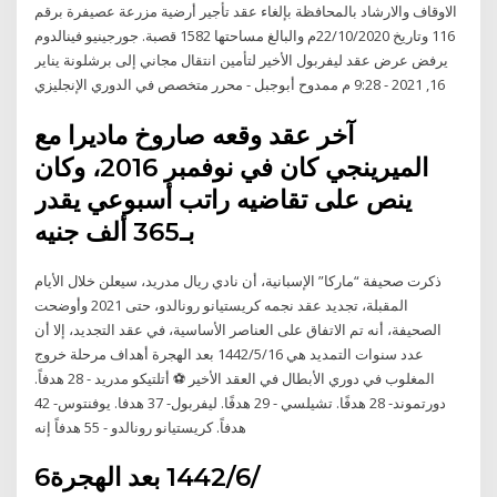
الاوقاف والارشاد بالمحافظة بإلغاء عقد تأجير أرضية مزرعة عصيفرة برقم
116 وتاريخ 22/10/2020م والبالغ مساحتها 1582 قصبة. جورجينيو فينالدوم
يرفض عرض عقد ليفربول الأخير لتأمين انتقال مجاني إلى برشلونة يناير
16, 2021 - 9:28 م ممدوح أبوجبل - محرر متخصص في الدوري الإنجليزي
آخر عقد وقعه صاروخ ماديرا مع
الميرينجي كان في نوفمبر 2016، وكان
ينص على تقاضيه راتب أسبوعي يقدر
بـ365 ألف جنيه
ذكرت صحيفة “ماركا” الإسبانية، أن نادي ريال مدريد، سيعلن خلال الأيام
المقبلة، تجديد عقد نجمه كريستيانو رونالدو، حتى 2021 وأوضحت
الصحيفة، أنه تم الاتفاق على العناصر الأساسية، في عقد التجديد، إلا أن
عدد سنوات التمديد هي 16‏‏/5‏‏/1442 بعد الهجرة أهداف مرحلة خروج
المغلوب في دوري الأبطال في العقد الأخير ⚽ أتلتيكو مدريد - 28 هدفاً.
دورتموند- 28 هدفًا. تشيلسي - 29 هدفًا. ليفربول- 37 هدفا. يوفنتوس- 42
هدفاً. كريستيانو رونالدو - 55 هدفاً إنه
6‏‏/6‏‏/1442 بعد الهجرة