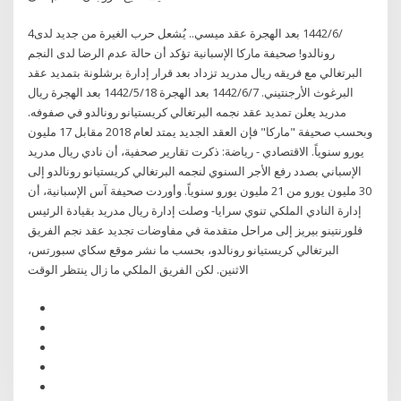
4‏‏/6‏‏/1442 بعد الهجرة عقد ميسي.. يُشعل حرب الغيرة من جديد لدى
رونالدو! صحيفة ماركا الإسبانية تؤكد أن حالة عدم الرضا لدى النجم
البرتغالي مع فريقه ريال مدريد تزداد بعد قرار إدارة برشلونة بتمديد عقد
البرغوث الأرجنتيني. 7‏‏/6‏‏/1442 بعد الهجرة 18‏‏/5‏‏/1442 بعد الهجرة ريال
مدريد يعلن تمديد عقد نجمه البرتغالي كريستيانو رونالدو في صفوفه.
وبحسب صحيفة "ماركا" فإن العقد الجديد يمتد لعام 2018 مقابل 17 مليون
يورو سنوياً. الاقتصادي - رياضة: ذكرت تقارير صحفية، أن نادي ريال مدريد
الإسباني بصدد رفع الأجر السنوي لنجمه البرتغالي كريستيانو رونالدو إلى
30 مليون يورو من 21 مليون يورو سنوياً. وأوردت صحيفة آس الإسبانية، أن
إدارة النادي الملكي تنوي سرايا- وصلت إدارة ريال مدريد بقيادة الرئيس
فلورنتينو بيريز إلى مراحل متقدمة في مفاوضات تجديد عقد نجم الفريق
البرتغالي كريستيانو رونالدو، بحسب ما نشر موقع سكاي سبورتس،
الاثنين. لكن الفريق الملكي ما زال ينتظر الوقت