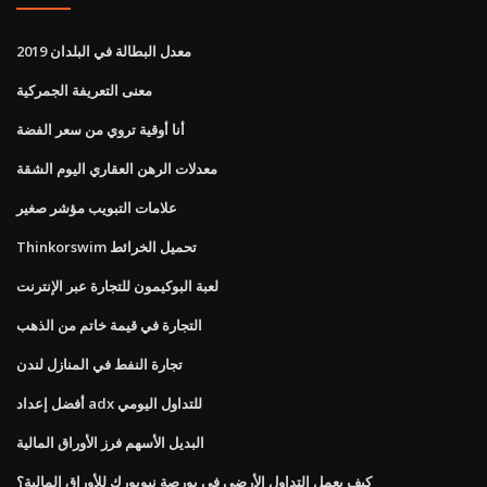
معدل البطالة في البلدان 2019
معنى التعريفة الجمركية
أنا أوقية تروي من سعر الفضة
معدلات الرهن العقاري اليوم الشقة
علامات التبويب مؤشر صغير
Thinkorswim تحميل الخرائط
لعبة البوكيمون للتجارة عبر الإنترنت
التجارة في قيمة خاتم من الذهب
تجارة النفط في المنازل لندن
أفضل إعداد adx للتداول اليومي
البديل الأسهم فرز الأوراق المالية
كيف يعمل التداول الأرضي في بورصة نيويورك للأوراق المالية؟