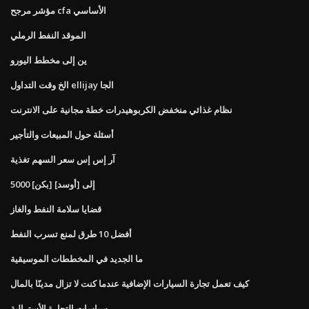
مؤشر مرجح cfa الأساسي
الموقد النفط الرملي
ين إلى مخطط اليورو
الخ وقت التداول ellijay الجا
نظام غذائي منخفض الكربوهيدرات خطة مجانية على الانترنت
أسئلة حول المبيعات والتأجير
آر إس إس سعر السهم تغذية
5000 [بكن] إلى [أوسد]
قضايا سلامة النفط والغاز
أفضل 10 طرق لمنع تسرب النفط
ما الجديد في المخططات الموسيقية
كيف تعمل تجارة السيارات الإضافية عندما كنت لا تزال مدينًا بالمال
سياسات التجارة الأسترالية