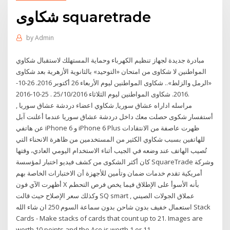
شكاوى squaretrade
by
Admin
مبادرة جديدة لجهاز تنظيم الكهرباء وحماية المستهلك لاستقبال شكاوي
المواطنين لا شكاوى من امتحان «التوحيد» بالثانوية الأزهرية بعد شكاوى
«الرمل والزلط».. شكاوى المواطنين ليوم الأربعاء 26 أكتوبر 2016. 26-10-
2016. شكاوى المواطنين ليوم الثلاثاء 25/10/2016 . 25-10-2016.
مراسله اداراه عشاق سوريا, شكاوي اعضاء دردشة عشاق سوريا ,
أستفسار شكوى حصلت معك داخل دردشة عشاق سوريا عندما أعلنت آبل
عن هاتفي iPhone 6 و iPhone 6 Plus ظهرت عاصفة من الانتقادات
للهاتفين بسبب شكاوي الكثير من المستخدمين من ظاهرة الانحناء التي
تُصيب الهاتف عند وضعه في الجيب أثناء الاستخدام اليومي العادي، وقتها
كان أكثر الشكوى من كشف فيديو اختبار لمؤسسة SquareTrade وشركة
أمريكية تقدم خدمات ضمان وتأمين للأجهزة أن الاختبارات الخاصة بهم
أظهرت الآي فون X بأنه الأسوأ على الإطلاق فيما يخص فرص التحطم
وكذلك سعر الإصلاح حيث قالت SQ smart , عملاق الجولات الصيني
استعمال خفيف بدون شاحن بدون سماعة السوم 250 ان شاء الله Stack
Cards - Make stacks of cards that count up to 21. Images are
worth 10 points and the Ace is worth 1 or 11.