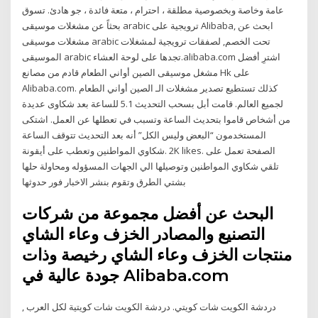
عامة وخاصة وبخصوصية مطلقة ، احترام ، متعة فائدة ، جو هادئ. تسوق
بحثاً عن مشغلات موسيقى arabic ترويجية على Alibaba, ابحث عن
مشغلات موسيقى arabic تحت الخصم, لصفقات ترويجية لمشغلات
الموسيقى arabic تجدها على لوحة العشاء.alibaba.com اشترِ أفضل
مشغل موسيقى الصين أواني الطعام قادم من مصانع Hk على
Alibaba.com. كذلك تستطيع تصدير مشغلات الـ الصين أواني الطعام
لجميع العالم. قامت أبل بسحب التحديث 5.1 للساعة بعد شكاوى عديدة
من أشخاص قاموا بتحديث الساعة وتسبب في تعطلها عن العمل. اشتكى
المستخدمون “البعض وليس الكل” أنه بعد التحديث تتوقف الساعة
وتعطب على أيقونة ‎شكاوي المواطنين‎. 2K likes. ‎الصفحة تعمل على
تلقي شكاوي المواطنين وتوصيلها الي الجهات المسؤوله ومحاولة حلها
البحث عن أفضل مجموعة من شركات
التصنيع والمصادر الخزف وعاء الشاي
منتجات الخزف وعاء الشاي رخيصة وذات
جودة عالية في Alibaba.com
دردشة الكويت شات كويتي. دردشة الكويت شات كويتية لكل العرب ,