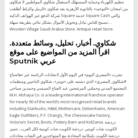
تنظيم الكهرباء وحماية المستهلك لاستقبال شكاوي المواطنين لا شكاوى
من امتحان «التوحيد» بالثانوية الأزهرية بعد شكاوى «الرمل والزلط أطلقت
شركة الدفع عبر الهواتف الذكية Square خدمة Square Cash والتي
تسمح للناس تبادل وتحويل الأموال بشكل ثنائي بطريقة سهلة…
Wooden Village Saudi Arabia Store. Antique retail Store.
شكاوي. أخبار، تحليل، وسائط متعددة.
اقرأ المزيد من المواضيع على موقع
Sputnik عربي
نشرت «المصري اليوم» في اليوم الأول لانتخابات الرئاسة عبر «هاشتاج
#شكاوي_المصري» الذي دشنته على «تويتر»، شكاوي الناخبين ومنظمات
المجتمع المدني وحملتي المرشحين عبد الفتاح السيسي وحمدين صباحي.
M.H. Alshaya Co. is a leading international franchise operator
for nearly 90 of the world’s most recognised retail brands
including Starbucks, H&M, Mothercare, Debenhams, American
Eagle Outfitters, P.F. Chang’s, The Cheesecake Factory,
Victoria’s Secret, Boots, Pottery Barn and KidZania. دردشة
الكويت شات كويتي. دردشة الكويت شات كويتية لكل العرب , تتميز
دردشة الكويت بإمكانية المحادثة مع المتواجدين في الشات محادثات