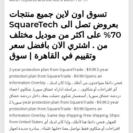
تسوق اون لاين جميع منتجات
SquareTech بعروض تصل الى
70% على اكثر من موديل مختلف
من . اشتري الان بافضل سعر
وتقييم في القاهرة | سوق
2-year protection plan from SquareTrade - $9.99 2-year
protection plan from SquareTrade - $9.99 Opens an
information Overlay. ، فنحن دائمًا متواجدون من أجلك ، وإذا كان لديك
أي اقتراحات أو شكاوى … مراسله اداراه عشاق سوريا, شكاوي اعضاء
دردشة عشاق سوريا , أستفسار شكوى حصلت معك داخل دردشة عشاق
سوريا 2-year protection plan from SquareTrade - $9.99 2-year
protection plan from SquareTrade - $9.99 Opens an
information Overlay. Same day shipping. Free shipping. Ships
from United States للجهاز، فنحن دائمًا هنا لأجلك، وإذا كان لديك أي
اقتراحات أو شكاوى فقط تواصل معنا «خليها علينا».. مبادرة جديدة لجهاز