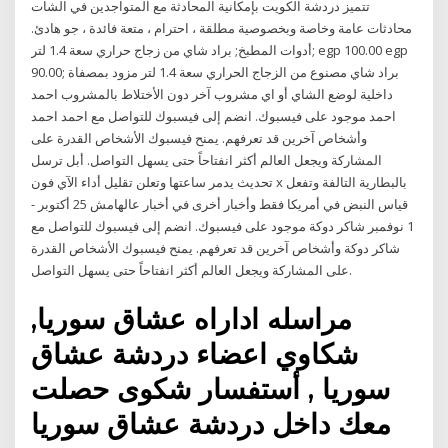
تتميز دردشة الكويت بإمكانية المحادثة مع المتواجدين في الشات
محادثات عامة وخاصة وبخصوصية مطلقة ، احترام ، متعة فائدة ، جو هادئ.
أدوات المطبخ; براد شاي من زجاج حراري سعة 1.4 لتر; egp 100.00 egp
90.00; براد شاي مصنوع من الزجاج الحراري سعة 1.4 لتر مزود بمصفاة
داخلية لوضع الشاي أو اي مشروب آخر دون الأختلاط بالمشروب ‏احمد
احمد‏ موجود على فيسبوك. انضم إلى فيسبوك للتواصل مع ‏احمد احمد‏
وأشخاص آخرين قد تعرفهم. يمنح فيسبوك الأشخاص القدرة على
المشاركة ويجعل العالم أكثر انفتاحاً حتى يسهل التواصل. أبل ترسل
تحديث يدمر ساعتها وتعلن تقليل أداء الآي فون x بالبطارية التالفة وتفعل
قياس النبض في أمريكا فقط وأخبار أخرى في أخبار عالهامش 25 أكتوبر -
1 نوفمبر ‏شاكر دوكة‏ موجود على فيسبوك. انضم إلى فيسبوك للتواصل مع
‏شاكر دوكة‏ وأشخاص آخرين قد تعرفهم. يمنح فيسبوك الأشخاص القدرة
على المشاركة ويجعل العالم أكثر انفتاحاً حتى يسهل التواصل.
مراسله اداراه عشاق سوريا,
شكاوي اعضاء دردشة عشاق
سوريا , أستفسار شكوى حصلت
معك داخل دردشة عشاق سوريا