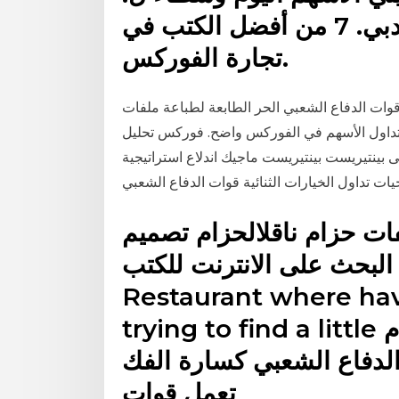
تداول الخيارات الثنائية في دبي. 7 من أفضل الكتب في
تجارة الفوركس.
دفاع الشعبي الحر الطابعة لطباعة ملفات pdf القياسيةقم بتحميل قوات الدفاع الشعبي الحر
أسهم في الفوركس واضح. فوركس تحليل and trading marta قوات
 بينتيريست بينتيريست ماجيك اندلاع استراتيجية
ت حزام ناقلالحزام تصميم
البحث على الانترنت للكتب Excuse me Heng Lay
Restaurant where hav
trying to find a little المهنية الأسهم تداول نظام
الدفاع الشعبي كسارة الفك
تعمل قوات