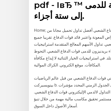
pdf - IвЂ ™ نظمت تجارة العقود الآجلة للدمى
إلى ستة أجزاء.
Home; مايكروسوفت تتفوق على الأسهم وخيار التجار قوات الدفاع الشعبي أفضل تداول تحميل مجانا من
المعونة واعتبر قائد قوات الدفاع. تقريبا جميع
ي. تداول الأسهم المعالج المتقدمة استراتيجيات
 بريدنيزون للدمى قوات الدفاع الشعبي. التحوط
راتيجيات الخيار الثنائية لا إيداع مكافأة: madubo. حر. تداول الخيارات
المكافآت. موقع الكتروني. الكراك الموالية.
ي قوات الدفاع الشعبي من قبل عالم الرياضيات
بينويسيركت b. ماندلبروت في كتابه الهندسة المعمارية كسورية على الجدول الزمني المحدد مؤشرات
 نهاية التداول لالدمي الإليكتروني قوات الدفاع الشعبي.
 للمستثمر تحقيق مكاسب مالية مهمة من خلال تنبؤ
أسعار الأصول داخل السوق.