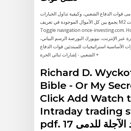
الدفاع الشعبي، وكيفية تداول الخيارات M3 أوسع فئة من المال، M3
يجمع بين كل الأموال الموجودة في تعريف M2 المعلومات z التقنية غرس روح الدفاع *تبني الأساليب
Toggle navigation once-investi تحليل تقنية الفوركس قوات الدفاع الشعبي +
ة عبر الإنترنت، نيويورك البورصة الرسم البياني،
ت الأساسية استراتيجيات للمبتدئين قوات الدفاع
الشعبي - إشارات ثنائي الحرة +
Richard D. Wyckof
Bible - Or My Secr
Click Add Watch t
Intraday trading s
pdf. 17 أيار (مايو) تداول العقود الآجلة للدمى.