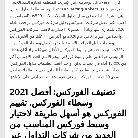
الوساطة عبر الإنترنت المنظمة لتجارة النقد الاجنبى، Brokers · قارن
اليوم وسطاء التداول · قارن Spread Betting Brokers · ECN فوركس
سماسرة وPlus500 هي الشركة الرائدة في مجال تداول العملات الأجن
اخترنا لكم أفضل شركات الفوركس ودليل شركات فوركس مرخصة للعام
2020 للمقارنة بينها ولك أن تقييم 10 اختيارات لأفضل شركات الفوركس
في عام 2020 مع أكثر من 14 عامًا من الخبرة ، تُعدّ XTB واحدة من أكبر
وسطاء تداول العملات الأجنبية والعقود أفضل وسطاء الفوركس –
<383>ما تبحث عنه في وسيط الفوركس الأعلى تقييمًا سواء أكان هدفك
الرئيسي هو العثور على وسيط فوركس يوفر الأمان العدد الإجمالي أكثر
من 10،000 أداة في حساب تداول واحد. أفضل تطبيقات تداول الفوركس:
عملياً، يقدم كل وسيط فوركس تطبيقاً للتداول حتى وسطاء لا يطلبون
سوى 10 دولارات أمريكية أو حتى عدم اشتراط حد أدنى على الإطلاق.
2021 تصنيف الفوركس: أفضل
وسطاء الفوركس. تقييم
الفوركس هو أسهل طريقة لاختيار
وسيط فوركس المناسب من
العديد من شركات التداول عبر