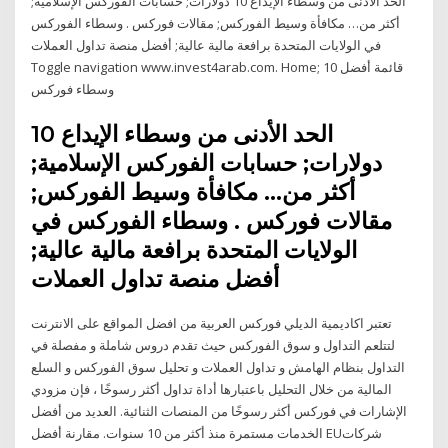
الحد الأدنى من وسطاء الإيداع 10 دولارات; حسابات الفوركس الإسلامية;
أكثر من… مكافأة وسيط الفوركس; مقالات فوركس . وسطاء الفوركس
في الولايات المتحدة برافعة مالية عالية; أفضل منصة تداول العملات
Toggle navigation www.invest4arab.com. Home; قائمة أفضل 10
وسطاء فوركس
الحد الأدنى من وسطاء الإيداع 10
دولارات; حسابات الفوركس الإسلامية;
أكثر من… مكافأة وسيط الفوركس;
مقالات فوركس . وسطاء الفوركس في
الولايات المتحدة برافعة مالية عالية;
أفضل منصة تداول العملات
تعتبر اكاديمية الديلي فوركس العربية من افضل المواقع على الانترنت
لتتلعم التداول و سوق الفوركس حيث تقدم دروس شاملة و مفصلة في
التداول بنظام الهامش و تداول العملات و تحليل سوق الفوركس و السلع
المالية من خلال التحليل باعتبارها أداة تداول أكثر رسوخًا ، فإن مزودي
الإشارات في فوركس أكثر رسوخًا من المنصات الثنائية. العديد من أفضل
الخدمات مستمرة منذ أكثر من 10 سنوات. مقارنة أفضل EUشركات