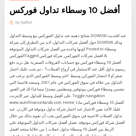
أفضل 10 وسطاء تداول فوركس
by
Author
نصائح ذهبية عند تداول الفوركس مع وسيط التداول DOW500 عند الحديث
حول أفضل شركات التداول، لابد من التطرق إلى شركة DOW500 وذلك
كونها واحدة من أفضل شركات التداول الموثوقة Posted in وسطاء
الفوركسTagged افضل شركات الفوركس, شركة فوركس &
أفضل 10 وسطاء فوركس مع حسابات الفروقات الصفرية. هل تريد دفع
رسوم تداول أقل عند الاستثمار في أزواج العملات؟ – ثم يجب عليك اختيار
صفر أو لا انتشار الفوركرز وسيط. اختر وسيط الفوركس الذي ترغب في
التداول من خلاله في سوق الفوركس في عام 2021. وستجد قائمتنا التي
تتضمن وسطاء فوركس موثوقين ومنظمين مصدرًا مساعدًا لك في العثور
على أفضل وسيط للتداول عبر الإنترنت. Toggle navigation
www.autofinance4arab.com. Home; أفضل 10 وسطاء فوركس ماذا
عليك الأخذ بعين الاعتبار عند اختيار شركة تداول موثوقة في الأردن. عند
تداول العملات الاجنبية في سوق الفوركس يجب أن تقوم بذلك من خلال
أفضل شركة فوركس موثوقة، تعمل أفضل شركات التداول الموثوقة علي
الربط بين افضل 10 وسطاء تداول عملات | من خلالنا ستجد افضل
شركات تداول العملات والفوركس وشركات التداول الموثوقة في