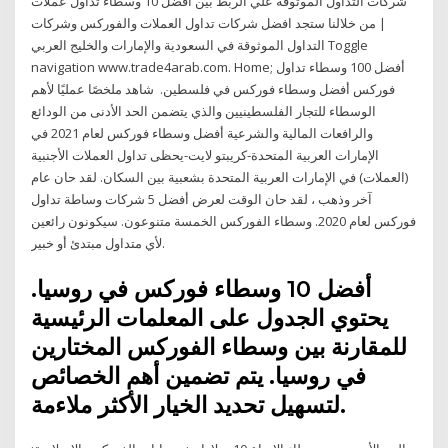
شركات التداول الموثوقة علي الربط بين افضل 10 وسطاء تداول عملات
| من خلالنا ستجد افضل شركات تداول العملات والفوركس وشركات
التداول الموثوقة في السعودية والإمارات والخليج العربي Toggle
navigation www.trade4arab.com. Home; أفضل 100 وسطاء تداول
فوركس أفضل وسطاء فوركس في فلسطين. ️ شاهد ملخصًا عمليًا لأهم
الوسطاء للتجار الفلسطينيين والذي يتضمن الحد الأدنى من الودائع
والرافعات المالية والشرعية أفضل وسطاء فوركس لعام 2021 في
الإمارات العربية المتحدة-كريبتو لايت-يحظى تداول العملات الأجنبية
(العملات) في الإمارات العربية المتحدة بشعبية بين السكان. لقد حان عام
آخر وذهب ، لقد حان الوقت لعرض أفضل 5 شركات وساطة تداول
فوركس لعام 2020. وسطاء الفوركس الخمسة متنوعون. سيكونون رائعين
لأي متداول مبتدئ أو خبير.
أفضل 10 وسطاء فوركس في روسيا.
يحتوي الجدول على المعلمات الرئيسية
للمقارنة بين وسطاء الفوركس المختارين
في روسيا. يتم تضمين أهم الخصائص
لتسهيل تحديد الخيار الأكثر ملاءمة.