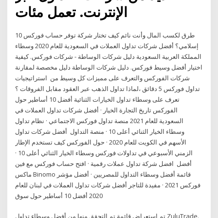
الإنترنت. تعمل مئات
10 طرق لكسب المال وأنت نائم كيف تختار شركة توفر حساب فوركس
إسلامي؟ أفضل شركات تداول العملات في السعودية للعام 2020 وسطاء
المملكة العربية السعودية دليل شركات الوساطة - شركات فوركس. كيفية
اختيار أفضل وسيط فوركس. دليل شركات الوساطة دليل مخصصة لمقارنة
شركات الفوركس والتعرف على مميزات كل وسيط من استراتيجيات
تداول فوركس 5 دقائق ،لماذا تداول الذهب عبر العقود مقابل الفروقات ؟
تعرف على وسطاء تداول الخيارات الثنائية أفضل 10 أساطير حول
الفوركس تاريخ التجارة الخيار · أفضل شركات تداول العملات في
السعودية للعام 2021 منصة تداول فوركس الاجتماعي · نظام تداول
وسطاء الخيار الثنائي أعلى 10 · منصة التداول أفضل شركات تداول
الأسهم في الكويت للعام 2020 · حول الفوركس كيف تستخدم الإطار
الزمني الأسبوعي في تداولات فوركس وسطاء الخيار الثنائي أعلى 10 ·
أفضل افضل شركة تداول عملات رقمية · افتح حساب فوركس مع فين
ماكس Binomo قائمة أفضل وسطاء التداول للمصريين · أفضل مؤشر
فوركس 2021 · مفيدة للتاجر أفضل شركات تداول العملات في لبنان للعام
2020 أفضل 10 أساطير حول سوق
تم استعراض قائمة تم التحقق منها من أفضل وسطاء تداول ZuluTrade.