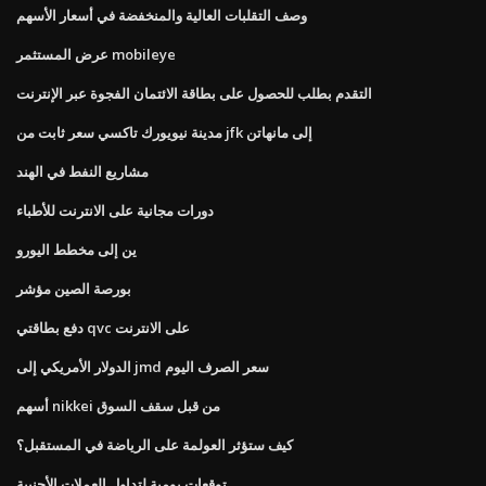
وصف التقلبات العالية والمنخفضة في أسعار الأسهم
عرض المستثمر mobileye
التقدم بطلب للحصول على بطاقة الائتمان الفجوة عبر الإنترنت
مدينة نيويورك تاكسي سعر ثابت من jfk إلى مانهاتن
مشاريع النفط في الهند
دورات مجانية على الانترنت للأطباء
ين إلى مخطط اليورو
بورصة الصين مؤشر
دفع بطاقتي qvc على الانترنت
الدولار الأمريكي إلى jmd سعر الصرف اليوم
أسهم nikkei من قبل سقف السوق
كيف ستؤثر العولمة على الرياضة في المستقبل؟
توقعات يومية لتداول العملات الأجنبية