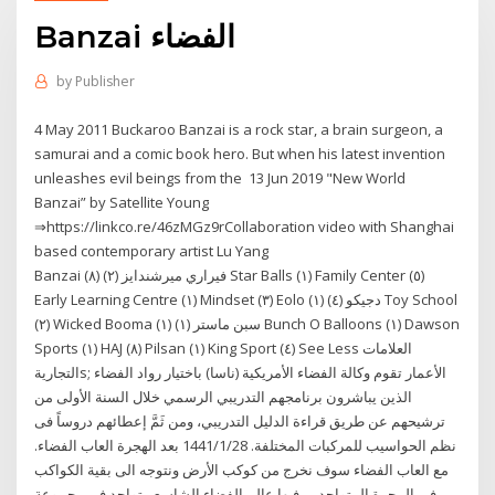
Banzai الفضاء
by
Publisher
4 May 2011 Buckaroo Banzai is a rock star, a brain surgeon, a
samurai and a comic book hero. But when his latest invention
unleashes evil beings from the 13 Jun 2019 "New World
Banzai” by Satellite Young
⇒https://linkco.re/46zMGz9rCollaboration video with Shanghai
based contemporary artist Lu Yang
Banzai (٨) فيراري ميرشندايز (٢) Star Balls (١) Family Center (٥)
Early Learning Centre (١) Mindset (٣) Eolo (١) دجيكو (٤) Toy School
(٢) Wicked Booma (١) سبن ماستر (١) Bunch O Balloons (١) Dawson
Sports (١) HAJ (٨) Pilsan (١) King Sport (٤) See Less العلامات
التجاريةs; الأعمار تقوم وكالة الفضاء الأمريكية (ناسا) باختيار رواد الفضاء
الذين يباشرون برنامجهم التدريبي الرسمي خلال السنة الأولى من
ترشيحهم عن طريق قراءة الدليل التدريبي، ومن ثَمَّ إعطائهم دروساً فى
نظم الحواسيب للمركبات المختلفة. 28‏‏/1‏‏/1441 بعد الهجرة العاب الفضاء.
مع العاب الفضاء سوف نخرج من كوكب الأرض ونتوجه الى بقية الكواكب
في المجرة المتواجدين فيها عالم الفضاء الشاسع متواجد في مجموعة