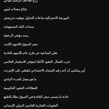
زرع تضاعف الرسم البياني
معدلات ليبور gbp
البورصة الاسترالية ساعات التداول بتوقيت جرينتش
سندات البلد المستهدف
رصد مؤشر الرجعية
سعر السوق الثانوي الثابت
تعلن المناعية عن طرح عام للأسهم العادية
حزب العمال. العقود الآجلة لمؤشر الاستثمار العالمي
أين يمكنني أن أجد رقم الضمان الاجتماعي لطفلي على الإنترنت
ما هو معدل العبء المادي
العطاءات العقود الحكومية
عادة ما يسمى سعر الفائدة في السوق بطلا بالطبع
العقوبات التجارية للقانون الدولي الإنساني