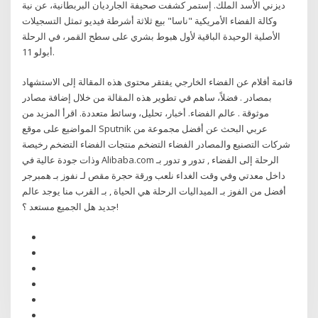
ديزني الأسد الملك. إستمر كشفت صحيفة الجارديان البربطانية، عن نية
وكالة الفضاء الأمريكية "ناسا" بيع ثلاثة أشرطة فيديو تمثل التسجيلات
الأصلية الوحيدة الباقية لأول هبوط بشري على سطح القمر، في الرحلة
أبولو 11.
قائمة أفلام عن الفضاء الخارجي يفتقر محتوى هذه المقالة إلى الاستشهاد
بمصادر . فضلاً، ساهم في تطوير هذه المقالة من خلال إضافة مصادر
موثوقة . عالم الفضاء. أخبار، تحليل، وسائط متعددة. اقرأ المزيد من
المواضيع على موقع Sputnik عربي البحث عن أفضل مجموعة من
شركات التصنيع والمصادر الفضاء التضخم منتجات الفضاء التضخم رخيصة
وذات جودة عالية في Alibaba.com الرحلة إلى الفضاء , تدور و تدور بـ
داخل معدتي وفي وقت الغداء نلعب ورقة حجرة مقص لـ نفوز بـ همبرجر
أفضل من الفوز بـ الميداليات الرحلة هي الحياة , بـ القرب منا يوجد عالم
جديد هل الجميع مستعد ؟!