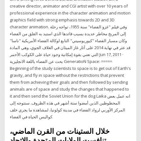
creative director, animator and CGI artist with over 10 years of
professional experience in the character animation and motion
graphics field with strong emphasis towards 2D and 3D
character animation. وفي فيلم "غزو الفضاء" سنة 1955، تواجه رحلة
إلى المريخ مخاطر عديدة بسبب قائدها الذي استبد به القلق من الفضاء
وكان مسبار الفضاء "كيوريوسيتي" التابع لوكالة الفضاء الأمريكية "ناسا"
قد عثر في نهاية 2014 على آثار غاز الميثان في الغلاف الجوي، وهي المادة
التي تعني بقوة إمكانية وجود حياة على الكوكب الأحمر Jun 17, 2011 ·
بحث عن الفضاء باللغة الانجليزية GeneratioN Space: =====
Beginning of the study scientists to space is to get out of Earth's
gravity, and fly in space without the restrictions that prevent
them from achieving their goals and then followed by sending
animals are of space and study the changes that happened to
it and then send the Soviet Union for the dog Laika انه عمل بعض
المحظوظين الذين أمضوا ستة أشهر في هذه الظروف. سنتوجه إلى
المركز الأوربي لرواد الفضاء في مدينة كولونيا، لمشاهدة ما يجري خلف
كواليس الحياة في الفضاء.
خلال الستينات من القرن الماضي،
تنافست الولايات المتحدة والاتحاد