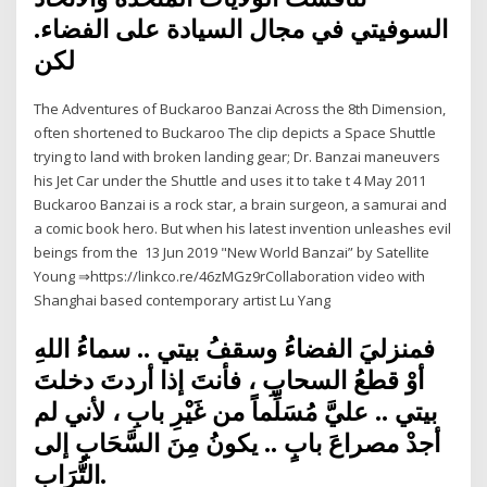
السوفيتي في مجال السيادة على الفضاء.
لكن
The Adventures of Buckaroo Banzai Across the 8th Dimension,
often shortened to Buckaroo The clip depicts a Space Shuttle
trying to land with broken landing gear; Dr. Banzai maneuvers
his Jet Car under the Shuttle and uses it to take t 4 May 2011
Buckaroo Banzai is a rock star, a brain surgeon, a samurai and
a comic book hero. But when his latest invention unleashes evil
beings from the 13 Jun 2019 "New World Banzai” by Satellite
Young ⇒https://linkco.re/46zMGz9rCollaboration video with
Shanghai based contemporary artist Lu Yang
فمنزليَ الفضاءُ وسقفُ بيتي .. سماءُ اللهِ
أوْ قطعُ السحابِ ، فأنتَ إذا أردتَ دخلتَ
بيتي .. عليَّ مُسَلِّماً من غَيْرِ بابِ ، لأني لم
أجدْ مصراعَ بابٍ .. يكونُ مِنَ السَّحَابِ إلى
التُّرَابِ.