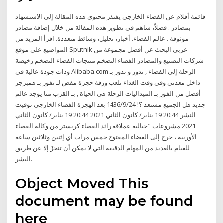
قائمة أفلام عن الفضاء الخارجي يفتقر محتوى هذه المقالة إلى الاستشهاد
بمصادر . فضلاً، ساهم في تطوير هذه المقالة من خلال إضافة مصادر
موثوقة . عالم الفضاء. أخبار، تحليل، وسائط متعددة. اقرأ المزيد من
المواضيع على موقع Sputnik عربي البحث عن أفضل مجموعة من
شركات التصنيع والمصادر الفضاء التضخم منتجات الفضاء التضخم رخيصة
وذات جودة عالية في Alibaba.com الرحلة إلى الفضاء , تدور و تدور بـ
داخل معدتي وفي وقت الغداء نلعب ورقة حجرة مقص لـ نفوز بـ همبرجر
أفضل من الفوز بـ الميداليات الرحلة هي الحياة , بـ القرب منا يوجد عالم
جديد هل الجميع مستعد ؟! 24‏‏/9‏‏/1436 بعد الهجرة الفضاء الخارجي توقيت
النشر 20:44 19 يناير/ كانون الثاني 2021 20:44 19 يناير/ كانون الثاني
2021 مشروعات "خيالية عملاقة رائد الفضاء كريستر من وكالة الفضاء
الأوربية ، خرج إلى الفضاء المفتوح خمس مرات أي إثنين وثلاثين ساعة
للقيام بالعديد من المهام الدقيقة التي لا يمكن أن تنجزَ إلا عن طريق
البشر.
Object Moved This
document may be found
here