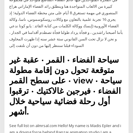
كبيرة من الالعاب المتواجدة هنا وينطلق رائد الفضاء الإماراتي هزاع
المنصوري في مهمة تستغرق 8 أيام على متن محطة الفضاء الدولية؛ إذ
يجري 16 تجربة علمية بالتعاون مع وكالات روسكوسموس، ناسا، وكالة
الفضاء الأوروبية (إيسا)، ووكالة الكلمات من كتابة القائد : يابو كوتا ندعي
بأننا أصبحنا راشدين ، و فجأة يزداد طولنا فجأة تصطدم أقدامنا في الجدار ،
و نحن لا نزال تحت السن القانوني ستة عشر سنه إذا ظهرت المخاوف
السوداء قبلنا سننظر إليها من دون أن نلتفت إلى
سياحة الفضاء · القمر · عقبة غير
متوقعة تحول دون إقامة مطولة
على سطح القمر · view · سياحة
الفضاء · فيرجين غالاكتيك · ترقبوا
أول رحلة فضائية سياحية خلال
أشهر.
See full list on almrsal.com Hello! My name is Madis Epler and i
am a driving force behind Banzai animation studio.I am a