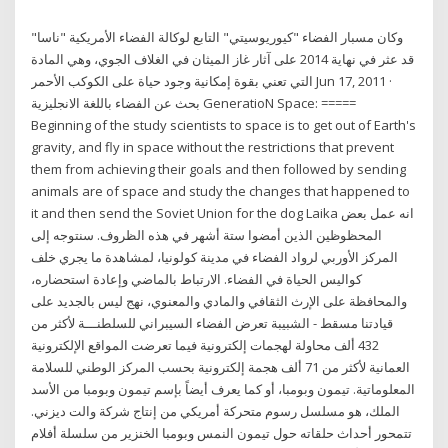
وكان مسبار الفضاء "كيوريوسيتي" التابع لوكالة الفضاء الأمريكية "ناسا"
قد عثر في نهاية 2014 على آثار غاز الميثان في الغلاف الجوي، وهي المادة
التي تعني بقوة إمكانية وجود حياة على الكوكب الأحمر Jun 17, 2011 ·
بحث عن الفضاء باللغة الانجليزية GeneratioN Space: =====
Beginning of the study scientists to space is to get out of Earth's
gravity, and fly in space without the restrictions that prevent
them from achieving their goals and then followed by sending
animals are of space and study the changes that happened to
it and then send the Soviet Union for the dog Laika انه عمل بعض
المحظوظين الذين أمضوا ستة أشهر في هذه الظروف. سنتوجه إلى
المركز الأوربي لرواد الفضاء في مدينة كولونيا، لمشاهدة ما يجري خلف
كواليس الحياة في الفضاء. الارتباط بالماضي وإعادة استحضاره،
والمحافظة على الإرث الثقافي والمادي والمعنوي، نهج ليس بالجديد على
قيادتنا مسقط - الشبيبة تعرض الفضاء السيبراني للسلطنـــة لأكثر من
432 ألف محاولة لهجمات إلكترونية فيما تعرضت المواقع الإلكترونية
العمانية لأكثر من 71 ألف هجمة إلكترونية بحسب المركز الوطني للسلامة
المعلوماتية. تيمون وبومبا، أو كما يعرف أيضاً بإسم تيمون وبومبا من الأسد
الملك، هو مسلسل رسوم متحركة أمريكي من إنتاج شركة والت ديزني.
تتمحور أحداث حلقاته حول تيمون النمس وبومبا الخنزير من سلسلة أفلام