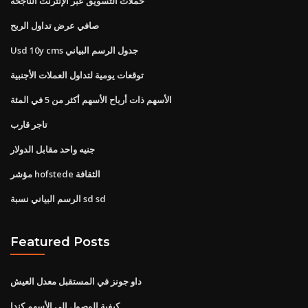
حملات التسويق عبر الإنترنت الناجحة
صافي عرض تداول الربح
Usd 10y cms جدول الرسم البياني
توقعات يومية لتداول العملات الأجنبية
الأسهم ذات أرباح الأسهم أكثر من 5 في المئة
تاجر قارب
جنيه واحد مقابل الدولار
مؤشر hofstede الثقافة
الرسم البياني نسبة sd sd
Featured Posts
داو جونز في المستقبل معدل العيش
كيفية الوصول إلى الأسهم كندا